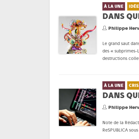
À LA UNE
IDÉE
DANS QU
Philippe Her
Le grand saut dans
des « subprimes-L
destructions colle
À LA UNE
CRIS
DANS QU
Philippe Her
Note de la Rédacti
ReSPUBLICA sous f