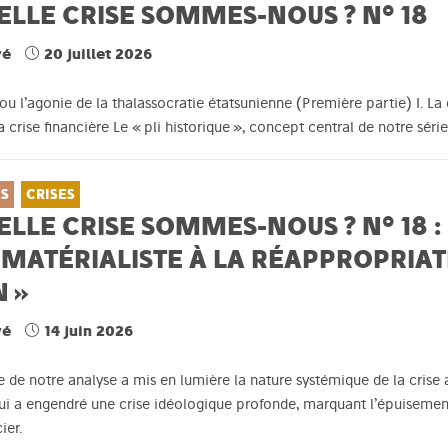
ELLE CRISE SOMMES-NOUS ? N° 18
vé
20 juillet 2026
ou l’agonie de la thalassocratie étatsunienne (Première partie) I. 
crise financière Le « pli historique », concept central de notre sér
ES
CRISES
LLE CRISE SOMMES-NOUS ? N° 18 :
 MATÉRIALISTE À LA RÉAPPROPRIAT
 »
vé
14 juin 2026
e de notre analyse a mis en lumière la nature systémique de la crise
i a engendré une crise idéologique profonde, marquant l’épuisement 
ier.