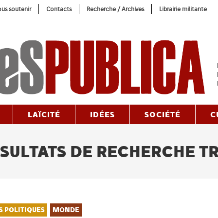
us soutenir
Contacts
Recherche / Archives
Librairie militante
LAÏCITÉ
IDÉES
SOCIÉTÉ
C
SULTATS DE RECHERCHE T
S POLITIQUES
MONDE