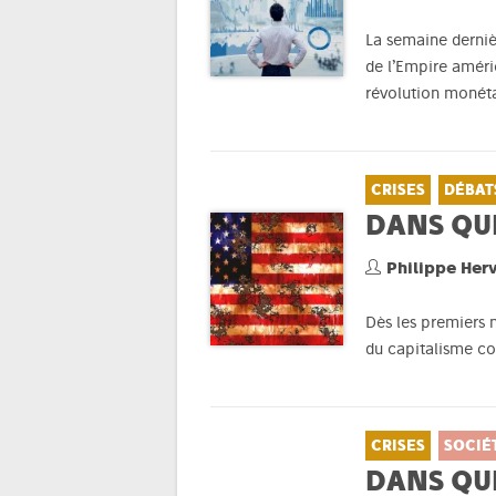
La semaine derniè
de l’Empire améri
révolution monét
CRISES
DÉBAT
DANS QUE
Philippe Her
Dès les premiers n
du capitalisme c
CRISES
SOCIÉ
DANS QU