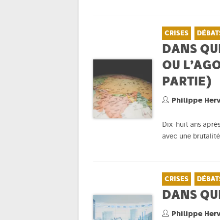
CRISES
DÉBAT
DANS QUE
OU L’AG
PARTIE)
Philippe Her
Dix-huit ans aprè
avec une brutalit
CRISES
DÉBAT
DANS QUE
Philippe Her