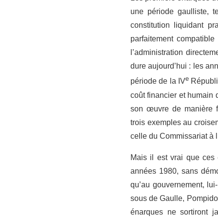
une période gaulliste, t
constitution liquidant p
parfaitement compatible
l’administration directe
dure aujourd’hui : les a
e
période de la IV
Républiq
coût financier et humain 
son œuvre de manière fi
trois exemples au croisem
celle du Commissariat à 
Mais il est vrai que ces
années 1980, sans démoc
qu’au gouvernement, lui-
sous de Gaulle, Pompidou 
énarques ne sortiront j