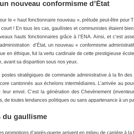
’un nouveau conformisme d’État
 pour le « haut fonctionnaire nouveau », prélude peut-être pour
ourt ! En tous les cas, gaullistes et communistes étaient bien
eaux hauts fonctionnaires grâce à l’ENA. Ainsi, et c’est asse
l’administration d’État, un nouveau « conformisme administratif 
e en éthique, fut la vertu cardinale de cette prestigieuse école 
, avant sa disparition sous nos yeux.
x postes stratégiques de commande administrative à la fin de
ore cantonnés aux échelons intermédiaires. L’arrivée au pou
 leur envol. C’est la génération des Chevènement (inventeu
s, de toutes tendances politiques ou sans appartenance à un par
 du gaullisme
s promotions d’après-guerre arrivent en milieu de carrière à la