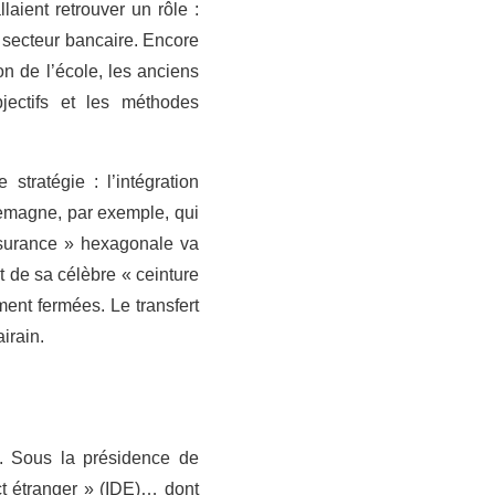
aient retrouver un rôle :
du secteur bancaire. Encore
on de l’école, les anciens
jectifs et les méthodes
tratégie : l’intégration
lemagne, par exemple, qui
assurance » hexagonale va
t de sa célèbre « ceinture
ement fermées. Le transfert
irain.
ne. Sous la présidence de
ct étranger » (IDE)… dont