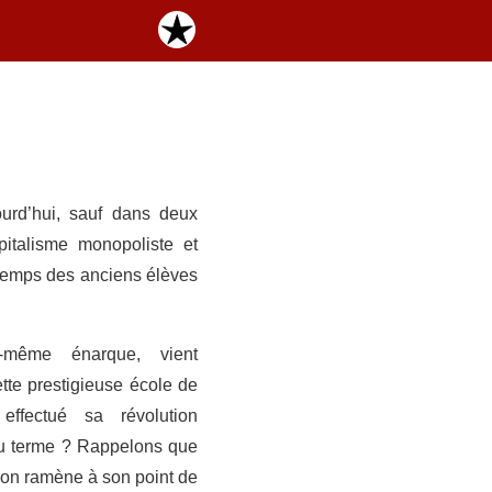
ourd’hui, sauf dans deux
pitalisme monopoliste et
u temps des anciens élèves
i-même énarque, vient
tte prestigieuse école de
e effectué sa révolution
u terme ? Rappelons que
ion ramène à son point de