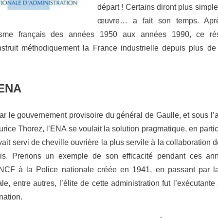
départ ! Certains diront plus simpl
œuvre… a fait son temps. Aprè
alisme français des années 1950 aux années 1990, ce ré
struit méthodiquement la France industrielle depuis plus de 
’ENA
r le gouvernement provisoire du général de Gaulle, et sous l’au
rice Thorez, l’ENA se voulait la solution pragmatique, en partic
vait servi de cheville ouvrière la plus servile à la collaboration d
is. Prenons un exemple de son efficacité pendant ces ann
NCF à la Police nationale créée en 1941, en passant par la j
ale, entre autres, l’élite de cette administration fut l’exécutante
nation.