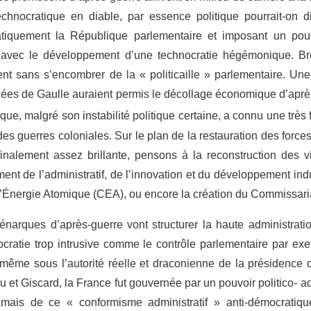
echnocratique en diable, par essence politique pourrait-on di
ratiquement la République parlementaire et imposant un pouvo
 avec le développement d’une technocratie hégémonique. Bre
ment sans s’encombrer de la « politicaille » parlementaire. Un
nnées de Gaulle auraient permis le décollage économique d’aprè
ue, malgré son instabilité politique certaine, a connu une très 
des guerres coloniales. Sur le plan de la restauration des force
nalement assez brillante, pensons à la reconstruction des v
ent de l’administratif, de l’innovation et du développement indus
l’Énergie Atomique (CEA), ou encore la création du Commissaria
 énarques d’après-guerre vont structurer la haute administra
ratie trop intrusive comme le contrôle parlementaire par ex
même sous l’autorité réelle et draconienne de la présidence d
et Giscard, la France fut gouvernée par un pouvoir politico- admi
amais de ce « conformisme administratif » anti-démocratique