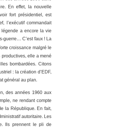
re. En effet, la nouvelle
ir fort présidentiel, est
f, l’exécutif commandait
e légende a encore la vie
s-guerre… C’est faux ! La
forte croissance malgré le
s productives, elle a mené
illes bombardées. Citons
triel : la création d’EDF,
t général au plan.
tion, des années 1960 aux
emple, ne rendant compte
e la République. En fait,
nistratif autoritaire. Les
. Ils prennent le pli de