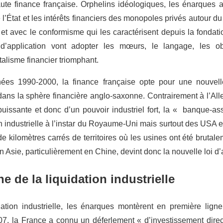
te finance française. Orphelins idéologiques, les énarques all
e l’État et les intérêts financiers des monopoles privés autour 
et avec le conformisme qui les caractérisent depuis la fondati
d’application vont adopter les mœurs, le langage, les ob
alisme financier triomphant.
ées 1990-2000, la finance française opte pour une nouvelle s
dans la sphère financière anglo-saxonne. Contrairement à l’Al
puissante et donc d’un pouvoir industriel fort, la « banque-
on industrielle à l’instar du Royaume-Uni mais surtout des USA e
 de kilomètres carrés de territoires où les usines ont été brutal
n Asie, particulièrement en Chine, devint donc la nouvelle loi d’a
e de la liquidation industrielle
dation industrielle, les énarques montèrent en première lig
07, la France a connu un déferlement « d’investissement dire