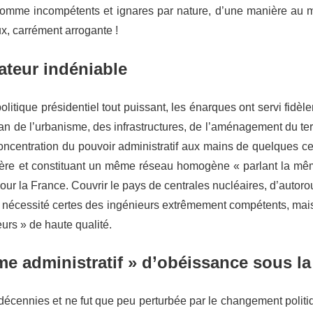
 comme incompétents et ignares par nature, d’une manière au 
x, carrément arrogante !
rateur indéniable
olitique présidentiel tout puissant, les énarques ont servi fidèl
plan de l’urbanisme, des infrastructures, de l’aménagement du terr
oncentration du pouvoir administratif aux mains de quelques ce
re et constituant un même réseau homogène « parlant la mêm
our la France. Couvrir le pays de centrales nucléaires, d’autor
 nécessité certes des ingénieurs extrêmement compétents, mais
eurs » de haute qualité.
e administratif » d’obéissance sous l
s décennies et ne fut que peu perturbée par le changement politi