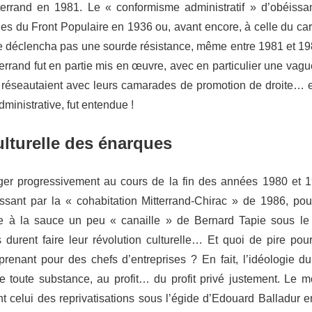
errand en 1981. Le « conformisme administratif » d’obéissan
es du Front Populaire en 1936 ou, avant encore, à celle du ca
ne déclencha pas une sourde résistance, même entre 1981 et 1
terrand fut en partie mis en œuvre, avec en particulier une vagu
éseautaient avec leurs camarades de promotion de droite… et 
dministrative, fut entendue !
ulturelle des énarques
nger progressivement au cours de la fin des années 1980 et 
ssant par la « cohabitation Mitterrand-Chirac » de 1986, pou
rise à la sauce un peu « canaille » de Bernard Tapie sous l
 durent faire leur révolution culturelle… Et quoi de pire po
prenant pour des chefs d’entreprises ? En fait, l’idéologie du
 toute substance, au profit… du profit privé justement. Le 
nt celui des reprivatisations sous l’égide d’Edouard Balladur e