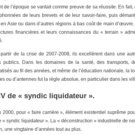
nt de l’époque se vantait comme preuve de sa réussite. En fait,
phonnées de leurs brevets et de leur savoir-faire, puis déman
 en Asie ou dans d’autres régions à bas coût de main d’œuvre.
ctures financières et leurs connaissances du « terrain » admin
é.
à partir de la crise de 2007-2008, ils excellèrent dans une autr
s publics. Dans les domaines de la santé, des transports, de
vatisés au fil des années, et même de l’éducation nationale, la 
tes ou d’antennes fut la règle absolue, en particulier dans les v
V de « syndic liquidateur ».
s 2000, pour « faire carrière », élément existentiel suprême pour
e « syndic liquidateur ». La « déconstruction » industrielle de n
n, une vingtaine d’années tout au plus.