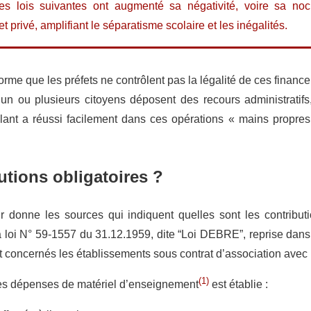
 les lois suivantes ont augmenté sa négativité, voire sa noc
t privé, amplifiant le séparatisme scolaire et les inégalités.
orme que les préfets ne contrôlent pas la légalité de ces financ
’un ou plusieurs citoyens déposent des recours administratifs, 
lant a réussi facilement dans ces opérations « mains propres
utions obligatoires ?
 donne les sources qui indiquent quelles sont les contributi
e la loi N° 59-1557 du 31.12.1959, dite “Loi DEBRE”, reprise dan
t concernés les établissements sous contrat d’association avec l
(1)
 des dépenses de matériel d’enseignement
est établie :