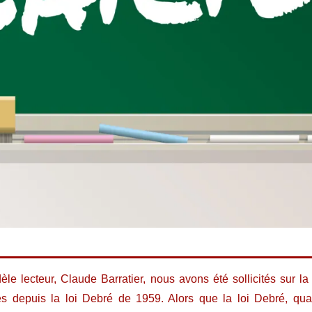
dèle lecteur, Claude Barratier, nous avons été sollicités sur 
es depuis la loi Debré de 1959. Alors que la loi Debré, q