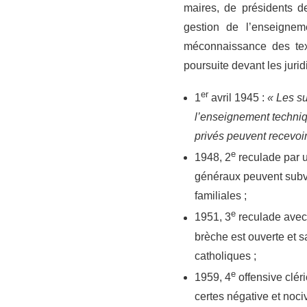
maires, de présidents d
gestion de l’enseignem
méconnaissance des text
poursuite devant les jurid
er
1
avril 1945 :
« Les s
l’enseignement techniq
privés peuvent recevoi
e
1948, 2
reculade par u
généraux peuvent subve
familiales ;
e
1951, 3
reculade avec 
brèche est ouverte et s
catholiques ;
e
1959, 4
offensive cléri
certes négative et noci