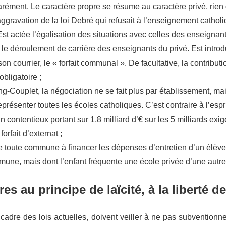
rément. Le caractère propre se résume au caractère privé, rien d
ggravation de la loi Debré qui refusait à l’enseignement catholiq
Est actée l’égalisation des situations avec celles des enseignan
 le déroulement de carrière des enseignants du privé. Est introd
on courrier, le « forfait communal ». De facultative, la contrib
bligatoire ;
ng-Couplet, la négociation ne se fait plus par établissement, m
eprésenter toutes les écoles catholiques. C’est contraire à l’espr
un contentieux portant sur 1,8 milliard d’€ sur les 5 milliards ex
orfait d’externat ;
ge toute commune à financer les dépenses d’entretien d’un élève
mune, mais dont l’enfant fréquente une école privée d’une aut
res au principe de laïcité, à la liberté 
e cadre des lois actuelles, doivent veiller à ne pas subventionn