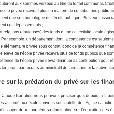
uteront aux sommes versées au titre du forfait communal. C’est in
’école privée recevrait plus en matière de contributions publiq
ment que son homologue de l’école publique. Plusieurs associat
ent ces dépassements ;
par relations (douteuses) des fonds d’une collectivité locale agi
 Par exemple, un département dont la compétence est seulemen
e élémentaire privée sous contrat, donc de la compétence finan
 élève de l’école privée recevra plus de fonds publics que so
tence de l’école privée devra diminuer sa contribution pour rét
tenteront par recours administratif de faire annuler la subventio
re sur la prédation du privé sur les fin
e Claude Barratier, nous pouvons préciser que, depuis la Libéra
tes accordé aux écoles privées sous tutelle de l’Église catholiq
 d’essayer de reconquérir sa domination sur l’éducation des é