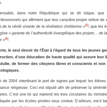
s.
pensable, dans notre République qui se dit laïque, que 
nfessionnels qui affirment que leur caractère propre relève de
(5)
 de la vérité vivante de la révélation chrétienne
»
, que les 
Église «
garante de l’authenticité évangélique des projets… de l
(6)
e
»
.
ts, le seul devoir de l’État à l’égard de tous les jeunes g
ruction, d’une éducation de haute qualité qui assure leur li
adulte, de former des citoyens libres et conscients et non
éologiques.
loi de 2004 interdisant le port de signes par lequel les élève
nance religieuse. Ceci est stipulé afin de préserver la sérénité
res. C’est une loi qui reprend les trois circulaires du minist
iquée par les écoles privées sous contrat. D’ailleurs, est-il 