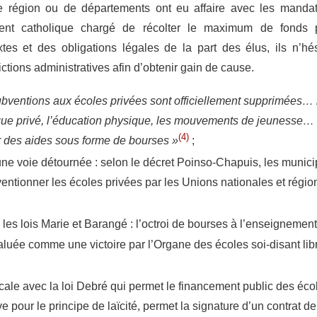
e région ou de départements ont eu affaire avec les manda
ent catholique chargé de récolter le maximum de fonds 
es et des obligations légales de la part des élus, ils n’h
ictions administratives afin d’obtenir gain de cause.
ubventions aux écoles privées sont officiellement supprimées…
ue privé, l’éducation physique, les mouvements de jeunesse… 
(4)
r des aides sous forme de bourses »
;
ne voie détournée : selon le décret Poinso-Chapuis, les municip
ntionner les écoles privées par les Unions nationales et régio
les lois Marie et Barangé : l’octroi de bourses à l’enseignement
aluée comme une victoire par l’Organe des écoles soi-disant libre
cale avec la loi Debré qui permet le financement public des écol
ve pour le principe de laïcité, permet la signature d’un contrat d