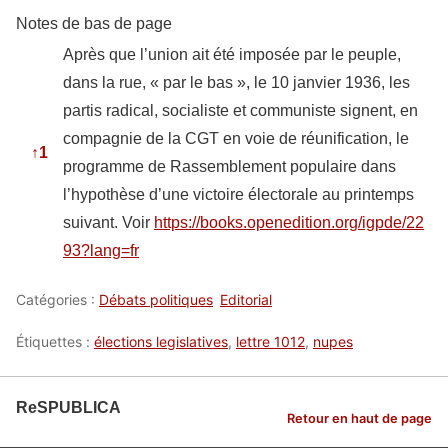
Notes de bas de page
Après que l’union ait été imposée par le peuple,
dans la rue, « par le bas », le 10 janvier 1936, les
partis radical, socialiste et communiste signent, en
compagnie de la CGT en voie de réunification, le
↑
1
programme de Rassemblement populaire dans
l’hypothèse d’une victoire électorale au printemps
suivant. Voir
https://books.openedition.org/igpde/22
93?lang=fr
Catégories :
Débats politiques
Editorial
Étiquettes :
élections legislatives
,
lettre 1012
,
nupes
ReSPUBLICA
Retour en haut de page