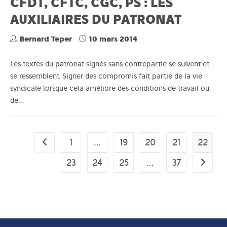
CFDT, CFTC, CGC, PS : LES
AUXILIAIRES DU PATRONAT
Bernard Teper
10 mars 2014
Les textes du patronat signés sans contrepartie se suivent et
se ressemblent. Signer des compromis fait partie de la vie
syndicale lorsque cela améliore des conditions de travail ou
de…
1
…
19
20
21
22
Go to the previous page
23
24
25
…
37
Aller à 