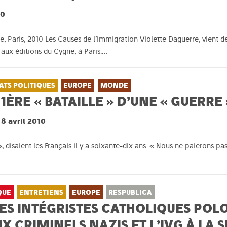
10
, Paris, 2010 Les Causes de l’immigration Violette Daguerre, vient de
 aux éditions du Cygne, à Paris.…
ATS POLITIQUES
EUROPE
MONDE
 1ÈRE « BATAILLE » D’UNE « GUERRE
8 avril 2010
disaient les Français il y a soixante-dix ans. « Nous ne paierons pas 
QUE
ENTRETIENS
EUROPE
RESPUBLICA
LES INTÉGRISTES CATHOLIQUES POL
X CRIMINELS NAZIS ET L’IVG À LA 