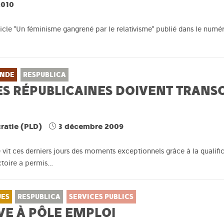
2010
rticle "Un féminisme gangrené par le relativisme" publié dans le num
NDE
RESPUBLICA
CES RÉPUBLICAINES DOIVENT TRAN
cratie (PLD)
3 décembre 2009
e vit ces derniers jours des moments exceptionnels grâce à la qualif
ctoire a permis…
UES
RESPUBLICA
SERVICES PUBLICS
VE À PÔLE EMPLOI