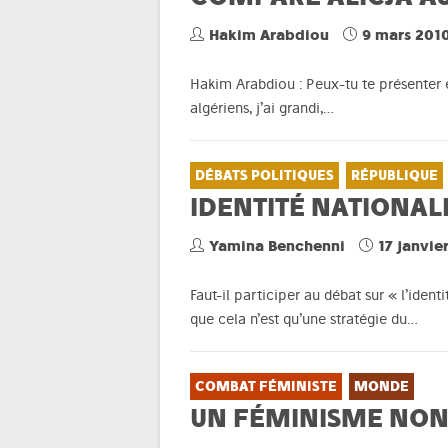
Hakim Arabdiou
9 mars 201
Hakim Arabdiou : Peux-tu te présenter e
algériens, j’ai grandi,…
DÉBATS POLITIQUES
RÉPUBLIQUE
IDENTITÉ NATIONAL
Yamina Benchenni
17 janvie
Faut-il participer au débat sur « l’iden
que cela n’est qu’une stratégie du…
COMBAT FÉMINISTE
MONDE
UN FÉMINISME NON 