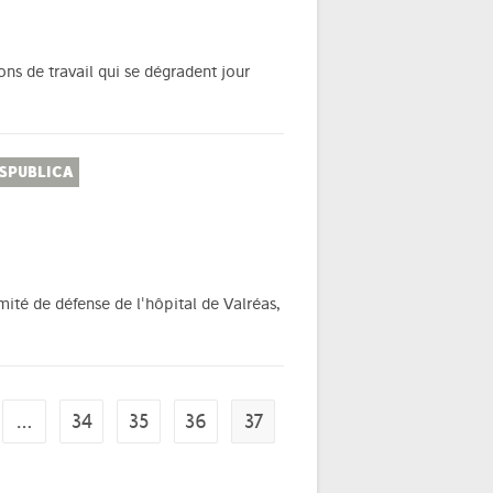
ns de travail qui se dégradent jour
SPUBLICA
té de défense de l'hôpital de Valréas,
…
34
35
36
37
evious page