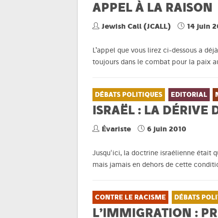
APPEL À LA RAISON
Jewish Call (JCALL)
14 juin 
L’appel que vous lirez ci-dessous a dé
toujours dans le combat pour la paix 
DÉBATS POLITIQUES
EDITORIAL
ISRAËL : LA DÉRIV
Évariste
6 juin 2010
Jusqu'ici, la doctrine israélienne étai
mais jamais en dehors de cette conditi
CONTRE LE RACISME
DÉBATS POLI
L’IMMIGRATION : P