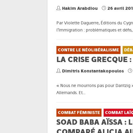
Hakim Arabdiou
26 avril 20
Par Violette Daguerre, Éditions du Cygne
l’Immigration : problématiques et défis,
CONTRE LE NÉOLIBÉRALISME
DÉB
LA CRISE GRECQUE :
Dimitris Konstantakopoulos
« Nous ne mourrons pas pour Dantzig », 
Allemands. Et…
COMBAT FÉMINISTE
COMBAT LAÏ
SOAD BABA AÏSSA : 
COMPARÉ ALICJA AU