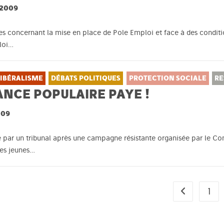
 2009
es concernant la mise en place de Pole Emploi et face à des conditio
loi…
IBÉRALISME
DÉBATS POLITIQUES
PROTECTION SOCIALE
RE
ANCE POPULAIRE PAYE !
009
ar un tribunal après une campagne résistante organisée par le Comi
des jeunes…
1
Go to the pr