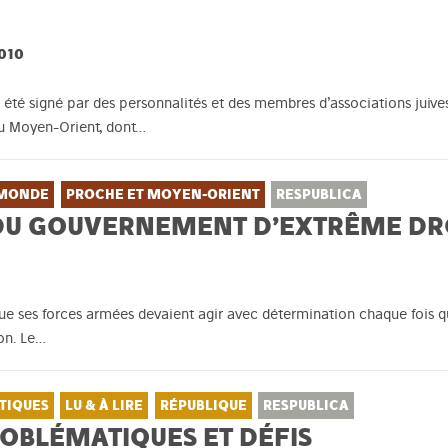
2010
jà été signé par des personnalités et des membres d’associations jui
au Moyen-Orient, dont…
MONDE
PROCHE ET MOYEN-ORIENT
RESPUBLICA
E DU GOUVERNEMENT D’EXTRÊME DR
t que ses forces armées devaient agir avec détermination chaque fois 
on. Le…
TIQUES
LU & À LIRE
RÉPUBLIQUE
RESPUBLICA
ROBLÉMATIQUES ET DÉFIS