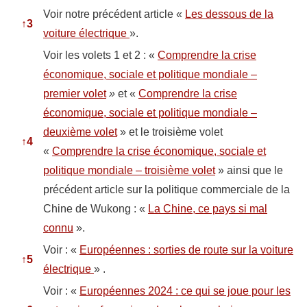
Voir notre précédent article «
Les dessous de la
↑
3
voiture électrique
».
Voir les volets 1 et 2 : «
Comprendre la crise
économique, sociale et politique mondiale –
premier volet
»
et «
Comprendre la crise
économique, sociale et politique mondiale –
deuxième volet
» et le troisième volet
↑
4
«
Comprendre la crise économique, sociale et
politique mondiale – troisième volet
» ainsi que le
précédent article sur la politique commerciale de la
Chine de Wukong : «
La Chine, ce pays si mal
connu
».
Voir : «
Européennes : sorties de route sur la voiture
↑
5
électrique
»
.
Voir : «
Européennes 2024 : ce qui se joue pour les