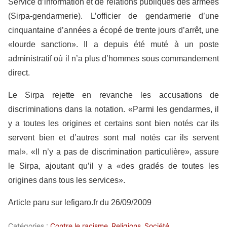
Service d’information et de relations publiques des armées
(Sirpa-gendarmerie). L’officier de gendarmerie d’une
cinquantaine d’années a écopé de trente jours d’arrêt, une
«lourde sanction». Il a depuis été muté à un poste
administratif où il n’a plus d’hommes sous commandement
direct.
Le Sirpa rejette en revanche les accusations de
discriminations dans la notation. «Parmi les gendarmes, il
y a toutes les origines et certains sont bien notés car ils
servent bien et d’autres sont mal notés car ils servent
mal». «Il n’y a pas de discrimination particulière», assure
le Sirpa, ajoutant qu’il y a «des gradés de toutes les
origines dans tous les services».
Article paru sur
lefigaro.fr
du 26/09/2009
Catégories :
Contre le racisme
Religions
Société