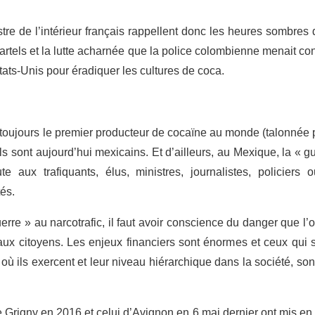
stre de l’intérieur français rappellent donc les heures sombre
cartels et la lutte acharnée que la police colombienne menait con
tats-Unis pour éradiquer les cultures de coca.
toujours le premier producteur de cocaïne au monde (talonnée pa
s sont aujourd’hui mexicains. Et d’ailleurs, au Mexique, la « gue
te aux trafiquants, élus, ministres, journalistes, policiers
és.
rre » au narcotrafic, il faut avoir conscience du danger que l’o
ux citoyens. Les enjeux financiers sont énormes et ceux qui se 
où ils exercent et leur niveau hiérarchique dans la société, son
Grigny en 2016 et celui d’Avignon en 6 mai dernier ont mis en 