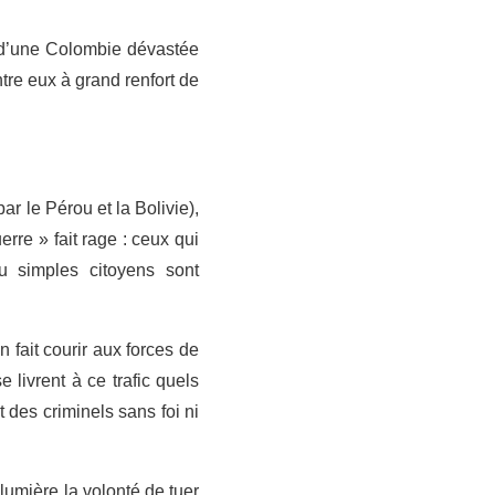
s d’une Colombie dévastée
tre eux à grand renfort de
r le Pérou et la Bolivie),
rre » fait rage : ceux qui
 ou simples citoyens sont
n fait courir aux forces de
livrent à ce trafic quels
t des criminels sans foi ni
lumière la volonté de tuer