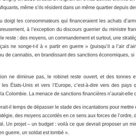
rafiquants, même s’ils résident dans un même quartier depuis d
du doigt les consommateurs qui financeraient les achats d’ar
reusement, à l’exception du discours guerrier du ministre fran
le reste : des moyens, un commandement et surtout, une stratég
çais ne songe-t-il à « partir en guerre » (puisqu’il a l’air d’a
ou de cannabis, en brandissant des sanctions économiques, s
ion ne diminue pas, le robinet reste ouvert, et des tonnes 
s les États-Unis et vers l’Europe, c’est-à-dire vers des pays q
 la Colombie. La menace de sanctions financières n’aurait-elle 
erait-il temps de dépasser le stade des incantations pour mettre 
ratégie, des moyens accordés en ce sens aux forces de l’ordre,
Un projet – un budget : voilà ce que devrait proposer un mini
t en guerre, un soldat est tombé ».