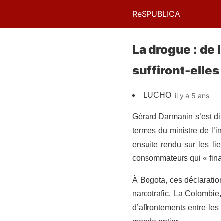
ReSPUBLICA
La drogue : de
suffiront-elles 
LUCHO
il y a 5 ans
Gérard Darmanin s’est dit
termes du ministre de l’i
ensuite rendu sur les li
consommateurs qui « finan
À Bogota, ces déclaratio
narcotrafic. La Colombie
d’affrontements entre les