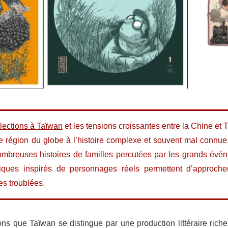
élections à Taïwan
et les tensions croissantes entre la Chine et Ta
e région du globe à l’histoire complexe et souvent mal connue.
 nombreuses histoires de familles percutées par les grands évé
iques inspirés de personnages réels permettent d’approch
es troublées.
s que Taïwan se distingue par une production littéraire riche