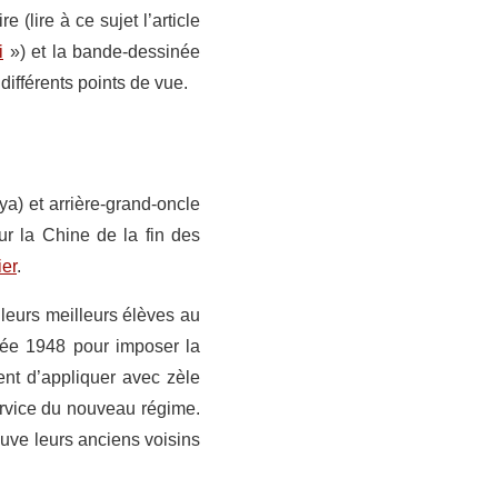
e (lire à ce sujet l’article
i
») et la bande-dessinée
ifférents points de vue.
ya) et arrière-grand-oncle
r la Chine de la fin des
ier
.
 leurs meilleurs élèves au
née 1948 pour imposer la
ent d’appliquer avec zèle
ervice du nouveau régime.
reuve leurs anciens voisins