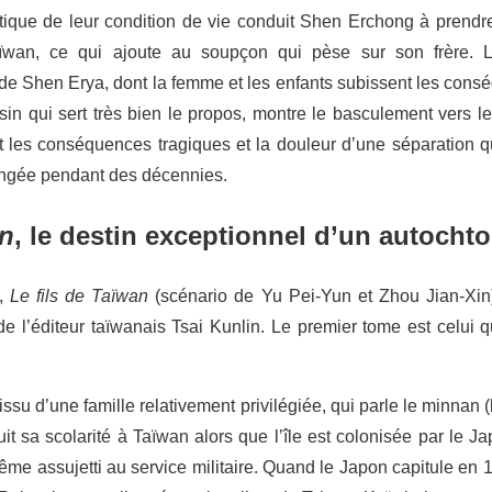
ique de leur condition de vie conduit Shen Erchong à prendre un
Taïwan, ce qui ajoute au soupçon qui pèse sur son frère. 
e de Shen Erya, dont la femme et les enfants subissent les cons
sin qui sert très bien le propos, montre le basculement vers 
it les conséquences tragiques et la douleur d’une séparation qu
longée pendant des décennies.
an
, le destin exceptionnel d’un autocht
e,
Le fils de Taïwan
(scénario de Yu Pei-Yun et Zhou Jian-Xin
 de l’éditeur taïwanais Tsai Kunlin. Le premier tome est celui 
ssu d’une famille relativement privilégiée, qui parle le minnan 
uit sa scolarité à Taïwan alors que l’île est colonisée par le
ême assujetti au service militaire. Quand le Japon capitule en