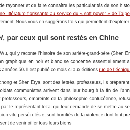
de rayonner et de faire connaître les particularités de son histoir
e littérature florissante au service du « soft power » de Taipe
ment. Nous vous en suggérons trois qui permettent d’explorer d
i
, par ceux qui sont restés en Chine
 Wu, qui y raconte l’histoire de son arrière-grand-père (Shen Er
n graphique en noir et blanc se concentre essentiellement su
 années 50. Il est publié ce mois-ci aux éditions
rue de l’échiqu
hong et Shen Erya, sont des lettrés, professeurs, ils préparent
oldats communistes arrivent dans leur bourg à la fin de l’an
x professeurs, empreints de la philosophie confucéenne, refus
par le représentant local qui leur demande de se mettre au s
bien vite persécutés et sont horrifiés de la violence dont font p
ent de venir piller tous leurs biens.