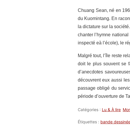
Chuang Sean, né en 1968,
du Kuomintang. En raconta
la dictature sur la sociét
chanter l’hymne nationa
inspecté eà l’école), le r
Malgré tout, l’île reste r
doit le plus souvent se
d’anecdotes savoureuses
découvrent eux aussi les
passage obligé du servic
période d’ouverture de T
Catégories :
Lu & À lire
Mo
Étiquettes :
bande dessiné