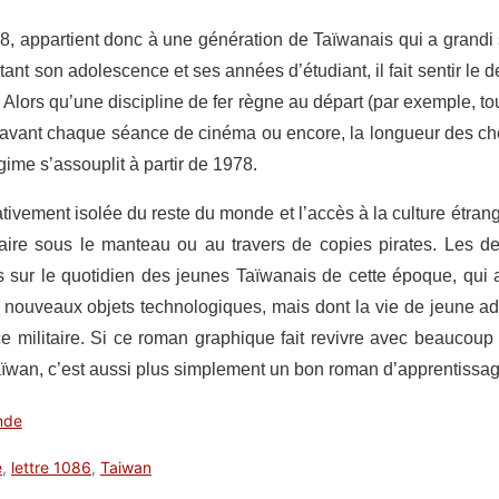
 appartient donc à une génération de Taïwanais qui a grandi s
nt son adolescence et ses années d’étudiant, il fait sentir le 
é. Alors qu’une discipline de fer règne au départ (par exemple, t
l avant chaque séance de cinéma ou encore, la longueur des c
égime s’assouplit à partir de 1978.
elativement isolée du reste du monde et l’accès à la culture étra
 faire sous le manteau ou au travers de copies pirates. Les 
 sur le quotidien des jeunes Taïwanais de cette époque, qui
 nouveaux objets technologiques, mais dont la vie de jeune ad
e militaire. Si ce roman graphique fait revivre avec beaucoup 
aïwan, c’est aussi plus simplement un bon roman d’apprentissa
nde
e
,
lettre 1086
,
Taiwan