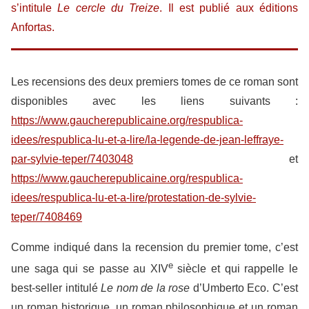
s’intitule
Le cercle du Treize
. Il est publié aux éditions
Anfortas.
Les recensions des deux premiers tomes de ce roman sont
disponibles avec les liens suivants :
https://www.gaucherepublicaine.org/respublica-
idees/respublica-lu-et-a-lire/la-legende-de-jean-leffraye-
par-sylvie-teper/7403048
et
https://www.gaucherepublicaine.org/respublica-
idees/respublica-lu-et-a-lire/protestation-de-sylvie-
teper/7408469
Comme indiqué dans la recension du premier tome, c’est
e
une saga qui se passe au XIV
siècle et qui rappelle le
best-seller intitulé
Le nom de la rose
d’Umberto Eco. C’est
un roman historique, un roman philosophique et un roman