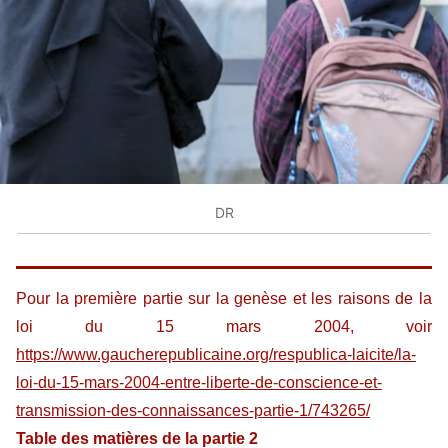
DR
Pour la première partie sur la genèse et les raisons de la
loi du 15 mars 2004, voir
https://www.gaucherepublicaine.org/respublica-laicite/la-
loi-du-15-mars-2004-entre-liberte-de-conscience-et-
transmission-des-connaissances-partie-1/743265/
Table des matières de la partie 2