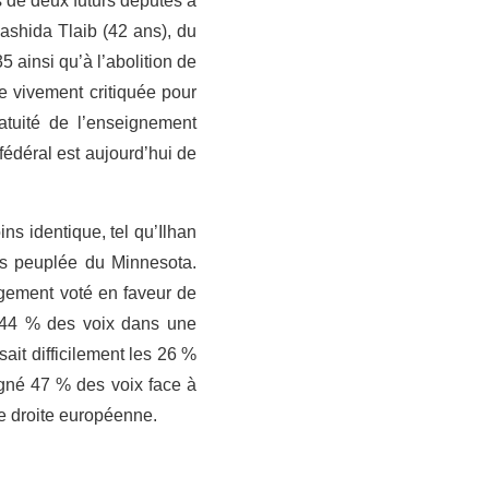
 de deux futurs députés à
ashida Tlaib (42 ans), du
ainsi qu’à l’abolition de
 vivement critiquée pour
atuité de l’enseignement
fédéral est aujourd’hui de
ns identique, tel qu’Ilhan
us peuplée du Minnesota.
rgement voté en faveur de
é 44 % des voix dans une
sait difficilement les 26 %
agné 47 % des voix face à
me droite européenne.