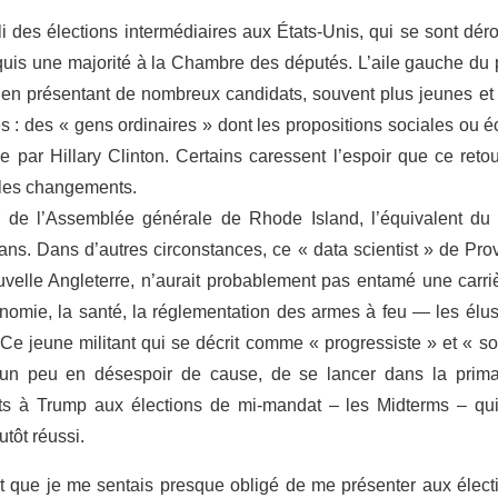
li des élections intermédiaires aux États-Unis, qui se sont dé
uis une majorité à la Chambre des députés. L’aile gauche du
n, en présentant de nombreux candidats, souvent plus jeunes e
s : des « gens ordinaires » dont les propositions sociales ou é
ée par Hillary Clinton. Certains caressent l’espoir que ce ret
ables changements.
r de l’Assemblée générale de Rhode Island, l’équivalent d
ans. Dans d’autres circonstances, ce « data scientist » de Prov
velle Angleterre, n’aurait probablement pas entamé une carriè
omie, la santé, la réglementation des armes à feu — les élus
 Ce jeune militant qui se décrit comme « progressiste » et « so
 un peu en désespoir de cause, de se lancer dans la primai
ts à Trump aux élections de mi-mandat – les Midterms – qu
utôt réussi.
et que je me sentais presque obligé de me présenter aux élection