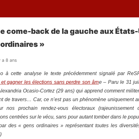
le come-back de la gauche aux États-
ordinaires »
 y a 8 ans
o à cette analyse le texte précédemment signalé par Re
s et gagner les élections sans perdre son âm
e – Paru le 31 ju
lexandria Ocasio-Cortez (29 ans) qui apprend comment militer 
nt de travers… Car, ce n’est pas un phénomène uniquement am
 nos prochain rendez-vous électoraux (rajeunissement d
ions centrées sur le vécu, sans pour autant tomber dans le popul
ar des « gens ordinaires » représentant toutes les diversité
)