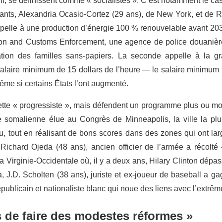
, se définissent comme « socialistes ». C’est notamment le cas
nts, Alexandria Ocasio-Cortez (29 ans), de New York, et de R
pelle à une production d’énergie 100 % renouvelable avant 2035 
tion and Customs Enforcement, une agence de police douanière
tion des familles sans-papiers. La seconde appelle à la gr
salaire minimum de 15 dollars de l’heure — le salaire minimum 
même si certains États l’ont augmenté.
uette « progressiste », mais défendent un programme plus ou moi
 somalienne élue au Congrès de Minneapolis, la ville la pl
u, tout en réalisant de bons scores dans des zones qui ont la
 Richard Ojeda (48 ans), ancien officier de l’armée a récolt
la Virginie-Occidentale où, il y a deux ans, Hilary Clinton dépas
 J.D. Scholten (38 ans), juriste et ex-joueur de baseball a g
ublicain et nationaliste blanc qui noue des liens avec l’extrê
as de faire des modestes réformes »