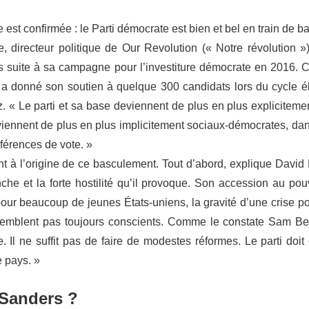
 est confirmée : le Parti démocrate est bien et bel en train de 
, directeur politique de Our Revolution (« Notre révolution »),
s suite à sa campagne pour l’investiture démocrate en 2016. 
n a donné son soutien à quelque 300 candidats lors du cycle él
. « Le parti et sa base deviennent de plus en plus explicitemen
iennent de plus en plus implicitement sociaux-démocrates, dans
férences de vote. »
nt à l’origine de ce basculement. Tout d’abord, explique David 
che et la forte hostilité qu’il provoque. Son accession au pouv
our beaucoup de jeunes États-uniens, la gravité d’une crise pol
emblent pas toujours conscients. Comme le constate Sam Bel
e. Il ne suffit pas de faire de modestes réformes. Le parti doi
e pays. »
 Sanders ?