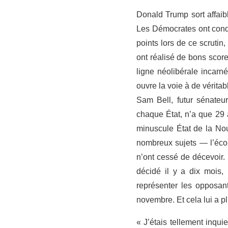
Donald Trump sort affaib
Les Démocrates ont conq
points lors de ce scruti
ont réalisé de bons score
ligne néolibérale incarn
ouvre la voie à de vérit
Sam Bell, futur sénateu
chaque État, n’a que 29 
minuscule État de la Nou
nombreux sujets — l’écon
n’ont cessé de décevoir.
décidé il y a dix mois,
représenter les opposan
novembre. Et cela lui a pl
« J’étais tellement inqui