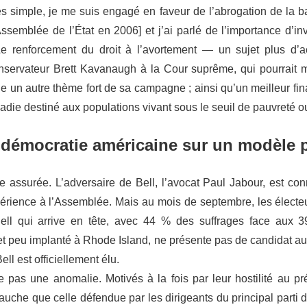
rès simple, je me suis engagé en faveur de l’abrogation de la b
ssemblée de l’État en 2006] et j’ai parlé de l’importance d’inv
e renforcement du droit à l’avortement — un sujet plus d’a
conservateur Brett Kavanaugh à la Cour suprême, qui pourrait me
ue un autre thème fort de sa campagne ; ainsi qu’un meilleur fi
ie destiné aux populations vivant sous le seuil de pauvreté ou
 démocratie américaine sur un modèle 
être assurée. L’adversaire de Bell, l’avocat Paul Jabour, est con
érience à l’Assemblée. Mais au mois de septembre, les électe
ell qui arrive en tête, avec 44 % des suffrages face aux 
 et peu implanté à Rhode Island, ne présente pas de candidat au
l est officiellement élu.
e pas une anomalie. Motivés à la fois par leur hostilité au p
auche que celle défendue par les dirigeants du principal parti