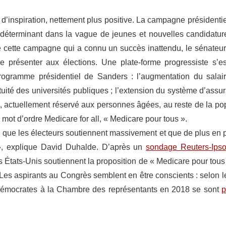
e d’inspiration, nettement plus positive. La campagne président
 déterminant dans la vague de jeunes et nouvelles candidatu
e cette campagne qui a connu un succès inattendu, le sénateu
e présenter aux élections. Une plate-forme progressiste s’e
rogramme présidentiel de Sanders : l’augmentation du sala
ratuité des universités publiques ; l’extension du système d’ass
», actuellement réservé aux personnes âgées, au reste de la pop
mot d’ordre Medicare for all, « Medicare pour tous ».
n que les électeurs soutiennent massivement et que de plus en p
», explique David Duhalde. D’après un
sondage Reuters-Ips
 États-Unis soutiennent la proposition de « Medicare pour tous
 Les aspirants au Congrès semblent en être conscients : selon 
démocrates à la Chambre des représentants en 2018 se sont
p