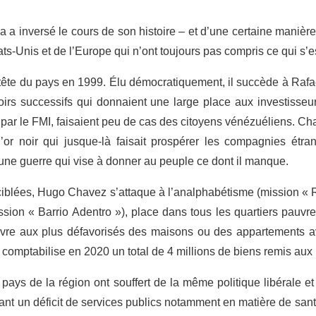
la a inversé le cours de son histoire – et d’une certaine manière
ats-Unis et de l’Europe qui n’ont toujours pas compris ce qui s’
tête du pays en 1999. Élu démocratiquement, il succède à Rafael
irs successifs qui donnaient une large place aux investisseur
par le FMI, faisaient peu de cas des citoyens vénézuéliens. Ch
l’or noir qui jusque-là faisait prospérer les compagnies étr
d’une guerre qui vise à donner au peuple ce dont il manque.
 ciblées, Hugo Chavez s’attaque à l’analphabétisme (mission « 
sion « Barrio Adentro »), place dans tous les quartiers pauvres
vre aux plus défavorisés des maisons ou des appartements ave
 comptabilise en 2020 un total de 4 millions de biens remis aux 
pays de la région ont souffert de la même politique libérale e
trant un déficit de services publics notamment en matière de san