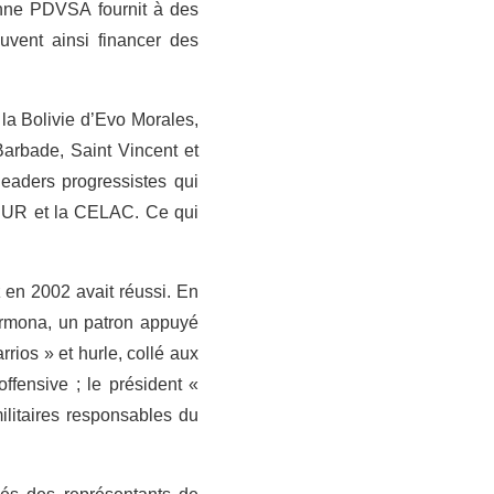
enne PDVSA fournit à des
uvent ainsi financer des
 la Bolivie d’Evo Morales,
Barbade, Saint Vincent et
leaders progressistes qui
ASUR et la CELAC. Ce qui
z en 2002 avait réussi. En
Carmona, un patron appuyé
rios » et hurle, collé aux
ffensive ; le président «
ilitaires responsables du