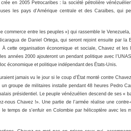
 crée en 2005 Petrocaribes : la société pétrolière vénézuéli
euses les pays d’Amérique centrale et des Caraïbes, qui pe
é de commerce entre les peuples ») qui rassemble le Venezuela,
icaragua de Daniel Ortega, qui seront rejoint ensuite par la 
 À cette organisation économique et sociale, Chavez et les 
s les années 2000 ajouteront un pendant politique avec l’UN
bloc économique et politique indépendant des États-Unis.
uraient jamais vu le jour si le coup d’État monté contre Chave
à, un groupe de militaires installe pendant 48 heures Pedro 
 palais présidentiel. Le peuple vénézuélien descend de ses « bar
dez-nous Chavez !». Une partie de l’armée réalise une contre-o
 le temps de s’enfuir en Colombie par hélicoptère avec les m