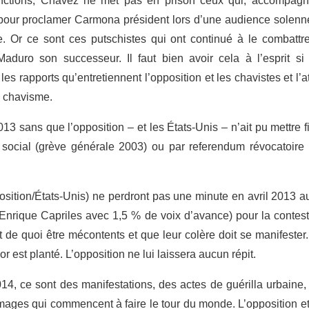
fonctions, Chavez ne met pas en prison ceux qui, accompagn
s pour proclamer Carmona président lors d’une audience solennel
e. Or ce sont ces putschistes qui ont continué à le combatt
Maduro son successeur. Il faut bien avoir cela à l’esprit si
les rapports qu’entretiennent l’opposition et les chavistes et l’
u chavisme.
3 sans que l’opposition – et les États-Unis – n’ait pu mettre 
it social (grève générale 2003) ou par referendum révocatoire 
ition/États-Unis) ne perdront pas une minute en avril 2013 a
Enrique Capriles avec 1,5 % de voix d’avance) pour la conteste
 de quoi être mécontents et que leur colère doit se manifester.
or est planté. L’opposition ne lui laissera aucun répit.
14, ce sont des manifestations, des actes de guérilla urbaine
mages qui commencent à faire le tour du monde. L’opposition et 