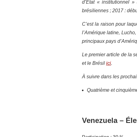
d’État « institutionnel 
brésiliennes ; 2017 : dé
C’est la raison pour laq
l’Amérique latine, Lucho, 
principaux pays d’Amériq
Le premier article de la s
et le Brésil
ici
.
À suivre dans les prochai
Quatrième et cinquième 
Venezuela – Él