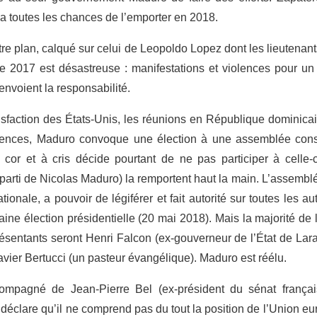
i a toutes les chances de l’emporter en 2018.
tre plan, calqué sur celui de Leopoldo Lopez dont les lieutenants
née 2017 est désastreuse : manifestations et violences pour un
envoient la responsabilité.
isfaction des États-Unis, les réunions en République dominicai
lences, Maduro convoque une élection à une assemblée consti
 cor et à cris décide pourtant de ne pas participer à celle-
(parti de Nicolas Maduro) la remportent haut la main. L’assemblé
onale, a pouvoir de légiférer et fait autorité sur toutes les au
aine élection présidentielle (20 mai 2018). Mais la majorité de 
présentants seront Henri Falcon (ex-gouverneur de l’État de La
avier Bertucci (un pasteur évangélique). Maduro est réélu.
ompagné de Jean-Pierre Bel (ex-président du sénat français
déclare qu’il ne comprend pas du tout la position de l’Union eu