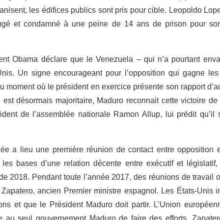
ganisent, les édifices publics sont pris pour cible. Leopoldo Lo
jugé et condamné à une peine de 14 ans de prison pour son
ent Obama déclare que le Venezuela – qui n’a pourtant env
nis. Un signe encourageant pour l’opposition qui gagne les é
 moment où le président en exercice présente son rapport d’ac
n est désormais majoritaire, Maduro reconnait cette victoire de l
dent de l’assemblée nationale Ramon Allup, lui prédit qu’il
 a lieu une première réunion de contact entre opposition 
les bases d’une relation décente entre exécutif et législatif
 de 2018. Pendant toute l’année 2017, des réunions de travail o
apatero, ancien Premier ministre espagnol. Les États-Unis in
ons et que le Président Maduro doit partir. L’Union européen
e au seul gouvernement Maduro de faire des efforts. Zapatero