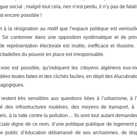
ue social ; malgré tout cela, rien n’est perdu, il n’y pas de fatal
est encore possible !
à la résignation au motif que l’espace politique est verrouillé
n. Se cantonner dans une opposition systématique et de prin
 représentation électorale est inutile, inefficace et illusoire
 citadelles du pouvoir en place est irresponsable.
voie est possible, qu’indiquent les citoyens algériens eux
dées toutes faites et des clichés faciles, en dépit des élucubrat
émagogiques.
 restent très sensibles aux questions liées à l’urbanisme, à l
ité des infrastructures routières, des moyens de transport, à l
els, à la lutte contre la pollution… Ils sont tout autant demand
ociale digne de ce nom, d’une politique publique de logement
e public d’éducation débarrassé de ses archaïsmes, de dispo