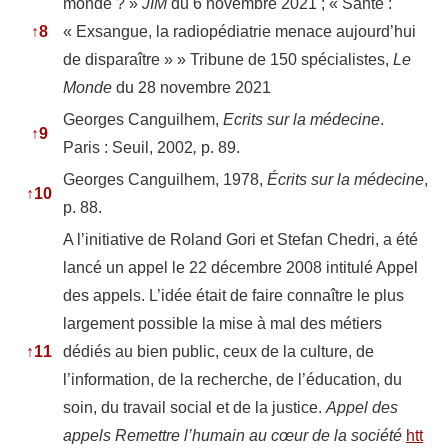
monde ? »
JIM
du 6 novembre 2021 ; « Santé :
↑
8
« Exsangue, la radiopédiatrie menace aujourd’hui
de disparaître » » Tribune de 150 spécialistes,
Le
Monde
du 28 novembre 2021
Georges Canguilhem,
Ecrits sur la médecine
.
↑
9
Paris : Seuil, 2002
,
p. 89.
Georges Canguilhem, 1978,
Écrits sur la médecine
,
↑
10
p. 88.
A l’initiative de Roland Gori et Stefan Chedri, a été
lancé un appel le 22 décembre 2008 intitulé Appel
des appels. L’idée était de faire connaître le plus
largement possible la mise à mal des métiers
↑
11
dédiés au bien public, ceux de la culture, de
l’information, de la recherche, de l’éducation, du
soin, du travail social et de la justice.
Appel des
appels Remettre l’humain au cœur de la société
htt