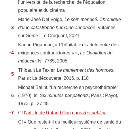
l’université, de la recherche, de l’éducation
populaire et du cinéma
Marie-José Del Volgo,
Le soin menacé. Chronique
↑
3
d’une catastrophe humaine annoncée
, Vulaines-
sur-Seine : Le Croquant, 2021.
Karine Piganeau, « L’hôpital, « écartelé entre des
↑
4
exigences contradictoires » »,
Le Quotidien du
médecin,
N° 7785, 2005
Thibault Le Texier,
Le maniement des hommes
,
↑
5
Paris : La découverte, 2016, p. 118
Michael Balint, “La recherche en psychothérapie”
↑
6
(1970). In:
Six minutes par patients
, Paris : Payot,
1973, p. 27-48
↑
7
Cf
l’article de Roland Gori dans
Respublica
.
Cf « Que reste-t-il du meilleur système de santé du