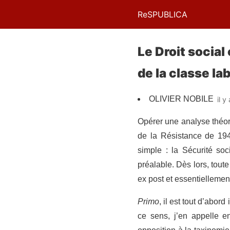
ReSPUBLICA
Le Droit socia
de la classe la
OLIVIER NOBILE
il y
Opérer une analyse théori
de la Résistance de 19
simple : la Sécurité soc
préalable. Dès lors, tou
ex post et essentielleme
Primo
, il est tout d’abor
ce sens, j’en appelle 