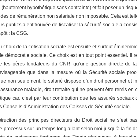
 (hautement hypothétique sans contrainte) et fait peser un risq
s de rémunération non salariale non imposable. Cela est telle
s publics aient trouvée de fiscaliser la sécurité sociale a consi
mpôt : la CSG.
 choix de la cotisation sociale est ensuite et surtout éminemmen
de démocratie sociale. Ce choix est en tout point essentiel. Il 
e les pères fondateurs du CNR, qu’une gestion directe de la
nvisageable que dans la mesure où la Sécurité sociale procè
que non seulement, le salarié dispose d’un droit personnel et i
 l’assurance maladie, droit retraite qui ne peuvent être remis en
tique car, c’est par leur contribution que les assurés sociaux 
es Conseils d’Administration des Caisses de Sécurité sociale.
truction des principes directeurs du Droit social ne s’est pas 
e processus sur un temps long allant selon moi jusqu’à la fin 