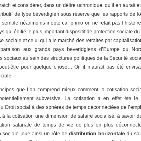
e match et considérer, dans un délire uchronique, qu’il en aurai
tributif de type beverdigien sous réserve que les rapports de f
 semble néanmoins inepte car primo on ne refait pas l’histoire
ays qui édifié le plus important dispositif de protection social
sociale et celui qui a le marché des retraites par capitalisatio
raison aux grands pays beveridgiens d’Europe du Nord
s sociaux au sein des structures politiques de la Sécurité soci
peut-être pour quelque chose… Or, il n’aurait pas été envi
ciale.
rincipes que l’on comprend mieux comment la cotisation soc
 potentiellement subversive. La cotisation a en effet été le
 Droit social à des sphères de temps déconnectées de l’emploi 
t à la cotisation une dimension de salaire socialisé, à savoir d
tion salariale de temps de vie de plus en plus déconnectés
n sociale joue ainsi un rôle de
distribution horizontale
du sala