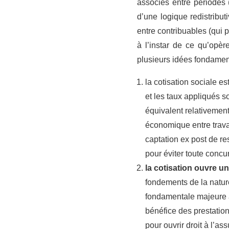
associés entre périodes 
d’une logique redistribut
entre contribuables (qui p
à l’instar de ce qu’opère
plusieurs idées fondamen
la cotisation sociale e
et les taux appliqués so
équivalent relativement
économique entre travai
captation ex post de res
pour éviter toute concu
la cotisation ouvre un
fondements de la nature 
fondamentale majeure ave
bénéfice des prestation
pour ouvrir droit à l’a