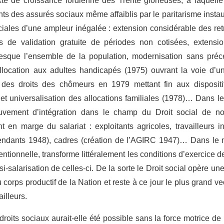
xte de croissance fordienne des Trente glorieuses, à laquelle
ants des assurés sociaux même affaiblis par le paritarisme inst
iales d’une ampleur inégalée : extension considérable des retra
 de validation gratuite de périodes non cotisées, extensi
esque l’ensemble de la population, modernisation sans précéd
allocation aux adultes handicapés (1975) ouvrant la voie d’
 des droits des chômeurs en 1979 mettant fin aux dispositif
 et universalisation des allocations familiales (1978)… Dans 
vement d’intégration dans le champ du Droit social de n
ent en marge du salariat : exploitants agricoles, travailleurs 
endants 1948), cadres (création de l’AGIRC 1947)… Dans le
entionnelle, transforme littéralement les conditions d’exercice d
i-salarisation de celles-ci. De la sorte le Droit social opère u
corps productif de la Nation et reste à ce jour le plus grand v
illeurs.
roits sociaux aurait-elle été possible sans la force motrice de 