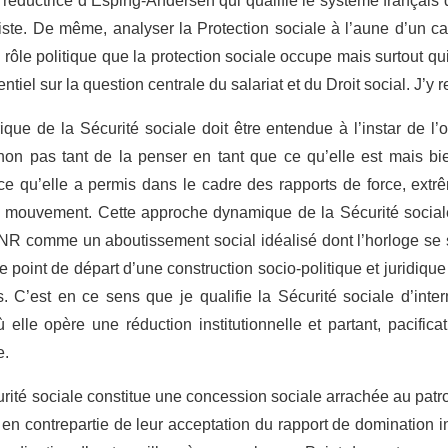
e réductrice d’Esping-Andersen qui qualifie le système français
iste. De même, analyser la Protection sociale à l’aune d’un ca
 rôle politique que la protection sociale occupe mais surtout q
tiel sur la question centrale du salariat et du Droit social. J’y r
ique de la Sécurité sociale doit être entendue à l’instar de l
on pas tant de la penser en tant que ce qu’elle est mais bie
e qu’elle a permis dans le cadre des rapports de force, ext
n mouvement. Cette approche dynamique de la Sécurité soci
CNR comme un aboutissement social idéalisé dont l’horloge se s
point de départ d’une construction socio-politique et juridique
s. C’est en ce sens que je qualifie la Sécurité sociale d’inte
elle opère une réduction institutionnelle et partant, pacificat
e.
rité sociale constitue une concession sociale arrachée au patron
s en contrepartie de leur acceptation du rapport de domination in