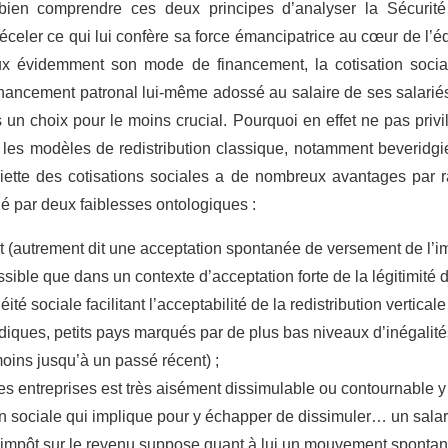
 bien comprendre ces deux principes d’analyser la Sécurit
éceler ce qui lui confère sa force émancipatrice au cœur de l’édi
x évidemment son mode de financement, la cotisation social
financement patronal lui-même adossé au salaire de ses salariés
rs un choix pour le moins crucial. Pourquoi en effet ne pas priv
s les modèles de redistribution classique, notamment beveridgi
siette des cotisations sociales a de nombreux avantages par ra
ué par deux faiblesses ontologiques :
ôt (autrement dit une acceptation spontanée de versement de l’im
ssible que dans un contexte d’acceptation forte de la légitimité d
 sociale facilitant l’acceptabilité de la redistribution verticale
diques, petits pays marqués par de plus bas niveaux d’inégalités
oins jusqu’à un passé récent) ;
des entreprises est très aisément dissimulable ou contournable 
ion sociale qui implique pour y échapper de dissimuler… un sala
 l’impôt sur le revenu suppose quant à lui un mouvement sponta