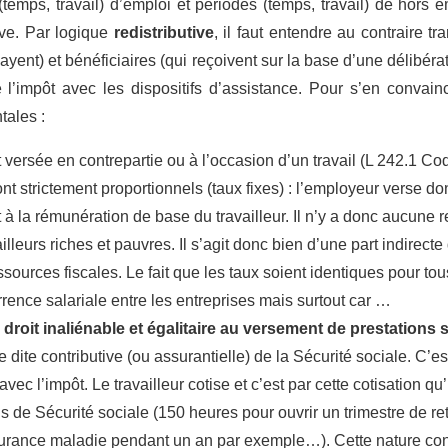
(temps, travail) d’emploi et périodes (temps, travail) de hors 
ive. Par logique
redistributive
, il faut entendre au contraire tr
ayent) et bénéficiaires (qui reçoivent sur la base d’une délibéra
 l’impôt avec les dispositifs d’assistance. Pour s’en convaincre
tales :
st versée en contrepartie ou à l’occasion d’un travail (L 242.1 Co
nt strictement proportionnels (taux fixes) : l’employeur verse do
 à la rémunération de base du travailleur. Il n’y a donc aucune r
lleurs riches et pauvres. Il s’agit donc bien d’une part indirecte
sources fiscales. Le fait que les taux soient identiques pour tous
rrence salariale entre les entreprises mais surtout car …
 droit inaliénable et égalitaire au versement de prestations 
dite contributive (ou assurantielle) de la Sécurité sociale. C’est
c l’impôt. Le travailleur cotise et c’est par cette cotisation qu’
s de Sécurité sociale (150 heures pour ouvrir un trimestre de ret
ssurance maladie pendant un an par exemple…). Cette nature cont