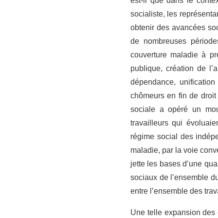
est-il que dans le conte
socialiste, les représent
obtenir des avancées soc
de nombreuses périodes
couverture maladie à pr
publique, création de l’
dépendance, unification
chômeurs en fin de droit
sociale a opéré un mou
travailleurs qui évoluai
régime social des indép
maladie, par la voie conv
jette les bases d’une quas
sociaux de l’ensemble du 
entre l’ensemble des trava
Une telle expansion des d