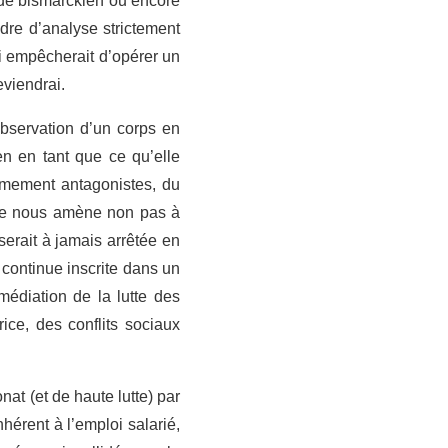
 de bismarckien ou encore
dre d’analyse strictement
ui empêcherait d’opérer un
eviendrai.
’observation d’un corps en
n en tant que ce qu’elle
rêmement antagonistes, du
ale nous amène non pas à
erait à jamais arrêtée en
 continue inscrite dans un
rmédiation de la lutte des
rice, des conflits sociaux
at (et de haute lutte) par
hérent à l’emploi salarié,