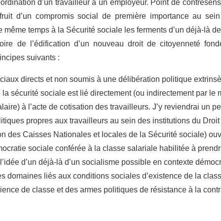
ordination d’un travailleur à un employeur. Point de contresen
e fruit d’un compromis social de première importance au se
le même temps à la Sécurité sociale les ferments d’un déjà-là de
voire de l’édification d’un nouveau droit de citoyenneté fond
incipes suivants :
ociaux directs et non soumis à une délibération politique extrinsè
e la sécurité sociale est lié directement (ou indirectement par l
laire) à l’acte de cotisation des travailleurs. J’y reviendrai un p
litiques propres aux travailleurs au sein des institutions du Droi
on des Caisses Nationales et locales de la Sécurité sociale) ouv
cratie sociale conférée à la classe salariale habilitée à prend
e l’idée d’un déjà-là d’un socialisme possible en contexte démoc
 les domaines liés aux conditions sociales d’existence de la cla
ence de classe et des armes politiques de résistance à la contr