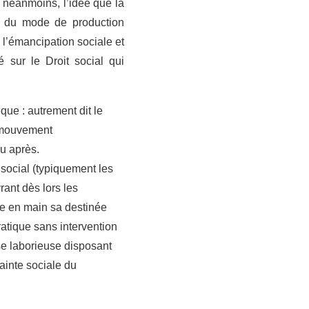
s néanmoins, l’idée que la
in du mode de production
 l’émancipation sociale et
é sur le Droit social qui
que : autrement dit le
e mouvement
eu après.
t social (typiquement les
rant dès lors les
re en main sa destinée
ratique sans intervention
sse laborieuse disposant
ainte sociale du