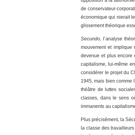
opposition à la taxinomi
de conservateur-corporat
économique qui nierait le
glissement théorique essen
Secundo,
l’analyse théor
mouvement et implique n
devenue et plus encore c
capitalisme, lui-même e
considérer le projet du 
1945, mais bien comme le 
théâtre de luttes sociale
classes, dans le sens où 
immanents au capitalism
Plus précisément, la Sécu
la classe des travailleur