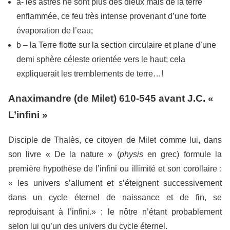
a- les astres ne sont plus des dieux mais de la terre
enflammée, ce feu très intense provenant d’une forte
évaporation de l’eau;
b – la Terre flotte sur la section circulaire et plane d’une
demi sphère céleste orientée vers le haut; cela
expliquerait les tremblements de terre…!
Anaximandre (de Milet) 610-545 avant J.C. «
L’infini »
Disciple de Thalès, ce citoyen de Milet comme lui, dans
son livre « De la nature » (
physis
en grec) formule la
première hypothèse de l’infini ou illimité et son corollaire :
« les univers s’allument et s’éteignent successivement
dans un cycle éternel de naissance et de fin, se
reproduisant à l’infini.» ; le nôtre n’étant probablement
selon lui qu’un des univers du cycle éternel.