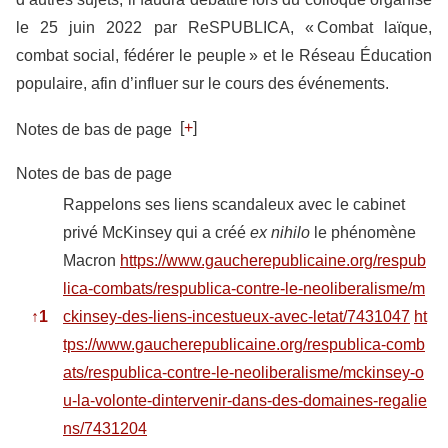
le 25 juin 2022 par ReSPUBLICA, « Combat laïque,
combat social, fédérer le peuple » et le Réseau Éducation
populaire, afin d’influer sur le cours des événements.
[
+
]
Notes de bas de page
Notes de bas de page
Rappelons ses liens scandaleux avec le cabinet
privé McKinsey qui a créé
ex nihilo
le phénomène
Macron
https://www.gaucherepublicaine.org/respub
lica-combats/respublica-contre-le-neoliberalisme/m
↑
1
ckinsey-des-liens-incestueux-avec-letat/7431047
ht
tps://www.gaucherepublicaine.org/respublica-comb
ats/respublica-contre-le-neoliberalisme/mckinsey-o
u-la-volonte-dintervenir-dans-des-domaines-regalie
ns/7431204