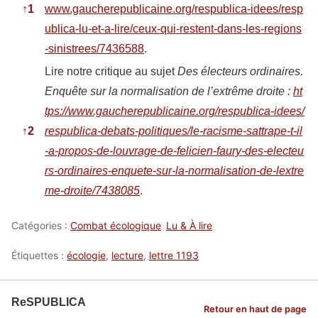
↑
1
www.gaucherepublicaine.org/respublica-idees/resp
ublica-lu-et-a-lire/ceux-qui-restent-dans-les-regions
-sinistrees/7436588
.
Lire notre critique au sujet
Des électeurs ordinaires.
Enquête sur la normalisation de l’extrême droite :
ht
tps://www.gaucherepublicaine.org/respublica-idees/
↑
2
respublica-debats-politiques/le-racisme-sattrape-t-il
-a-propos-de-louvrage-de-felicien-faury-des-electeu
rs-ordinaires-enquete-sur-la-normalisation-de-lextre
me-droite/7438085
.
Catégories :
Combat écologique
Lu & À lire
Étiquettes :
écologie
,
lecture
,
lettre 1193
ReSPUBLICA
Retour en haut de page