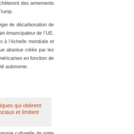
 achèteront des armements
Trump.
tégie de décarbonation de
ojet émancipateur de l’UE.
s à l’échelle mondiale et
lue absolue créée par les
américaines en fonction de
lité autonome.
tiques qui obèrent
ciaux et limitent
monie culturelle de notre