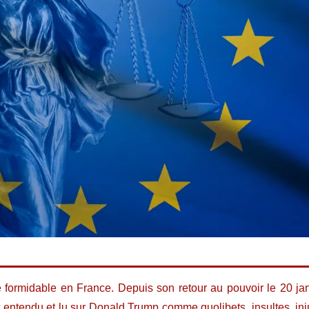
formidable en France. Depuis son retour au pouvoir le 20 jan
entendu et lu sur Donald Trump comme quolibets, insultes, inju