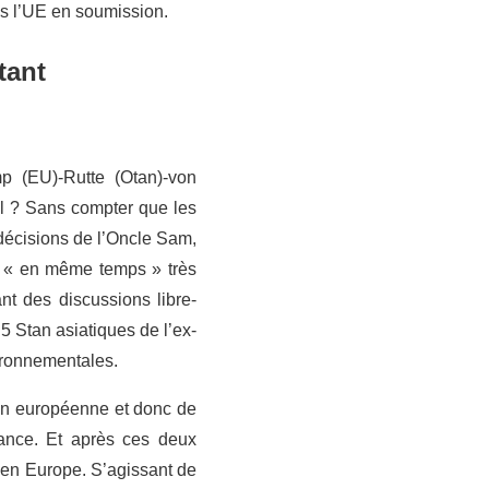
is l’UE en soumission.
tant
mp (EU)-Rutte (Otan)-von
-il ? Sans compter que les
 décisions de l’Oncle Sam,
un « en même temps » très
nt des discussions libre-
5 Stan asiatiques de l’ex-
vironnementales.
ion européenne et donc de
sance. Et après ces deux
u’en Europe. S’agissant de