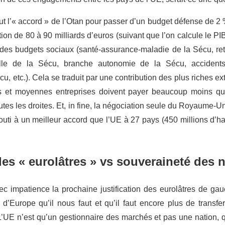
 fut l’« accord » de l’Otan pour passer d’un budget défense de 2 
on de 80 à 90 milliards d’euros (suivant que l’on calcule le P
des budgets sociaux (santé-assurance-maladie de la Sécu, ret
le de la Sécu, branche autonomie de la Sécu, accidents
cu, etc.). Cela se traduit par une contribution des plus riches e
es et moyennes entreprises doivent payer beaucoup moins qu
outes les droites. Et, in fine, la négociation seule du Royaume-Un
ti à un meilleur accord que l’UE à 27 pays (450 millions d’hab
des « eurolâtres » vs souveraineté des 
 impatience la prochaine justification des eurolâtres de gauc
 d’Europe qu’il nous faut et qu’il faut encore plus de transfe
’UE n’est qu’un gestionnaire des marchés et pas une nation, qu