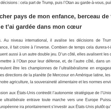
écisions : cela part de Trump, puis l’Otan au garde-à-vous, pu
cher pays de mon enfance, berceau de 
je t’ai gardée dans mon cœur
 Au niveau international, il avalise les décisions de Tru
nce, il fait croire à l’inverse. Combien de temps cela durera-t
uent aussi à un autre double jeu. D’un côté, elles avalisent les
remettre à l’Otan pour leur défense, et, de l’autre côté, dans 
 veulent être les championnes de l’ultralibéralisme en engagea
es directions de la planète (le Mercosur en Amérique latine, les 
notre agriculture, la souveraineté alimentaire et les normes en
sion aux États-Unis contredit l’autonomie stratégique de l’Un
gie ultralibérale entrave toute marche vers une Europe Puis
ropéenne ira prioritairement s’investir aux États-Unis plutôt q