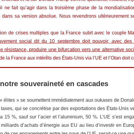
 il ne fait qu’agir dans la troisième phase de la mondialisatio
ue dans sa version absolue
. Nous revendrons ultérieurement s
ation de crises multiples que la France subit avec le couple 
ement social dit du 10 septembre doit pouvoir, avec des
résistance, produire une bifurcation vers une alternative soci
e la France aux intérêts des États-Unis via l’UE et l’Otan doit c
 notre souveraineté en cascades
« élites » se soumettent immédiatement aux oukases de Donald
es taxes, qui se concrétise par des exportations des États-Unis v
ra 15 %, sauf sur l’acier et l’aluminium, 50 %. L’UE s’est enga
milliards d’achats d’énergie aux EU au lieu d’investir en Euro
ion de ces engagements entre les pays de l’UE, serait-ce une qu