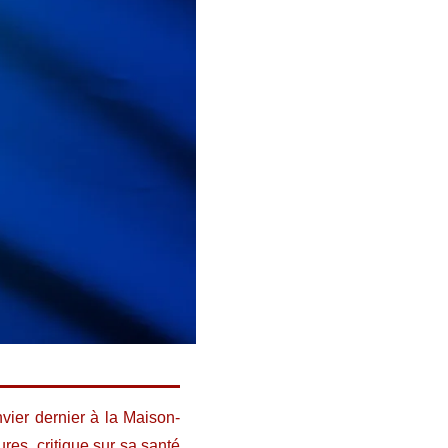
vier dernier à la Maison-
res, critique sur sa santé