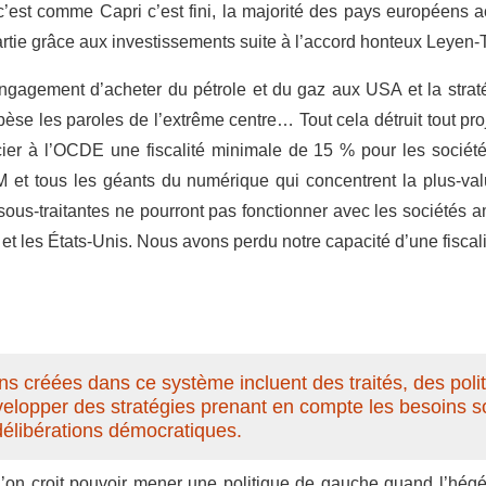
’est comme Capri c’est fini, la majorité des pays européens
artie grâce aux investissements suite à l’accord honteux Leyen-
engagement d’acheter du pétrole et du gaz aux USA et la stra
 pèse les paroles de l’extrême centre… Tout cela détruit tout pr
ier à l’OCDE une fiscalité minimale de 15 % pour les société
 et tous les géants du numérique qui concentrent la plus-va
 sous-traitantes ne pourront pas fonctionner avec les sociétés 
 et les États-Unis. Nous avons perdu notre capacité d’une fisca
ions créées dans ce système incluent des traités, des poli
évelopper des stratégies prenant en compte les besoins so
délibérations démocratiques.
qu’on croit pouvoir mener une politique de gauche quand l’hégé