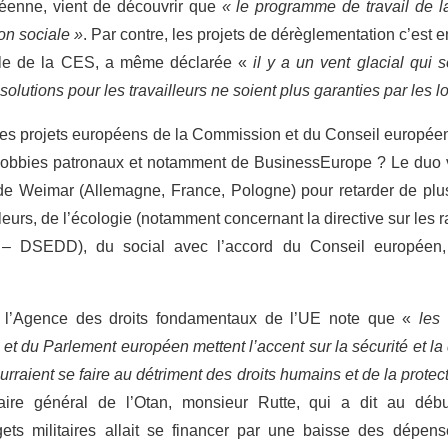
éenne, vient de découvrir que
« le programme de travail de
on sociale »
. Par contre, les projets de dérèglementation c’est e
rale de la CES, a même déclarée «
il y a un vent glacial qui 
solutions pour les travailleurs ne soient plus garanties par les lo
s projets européens de la Commission et du Conseil européen
lobbies patronaux et notamment de BusinessEurope ? Le duo 
 de Weimar (Allemagne, France, Pologne) pour retarder de plu
lleurs, de l’écologie (notamment concernant la directive sur les r
– DSEDD), du social avec l’accord du Conseil européen,
 l’Agence des droits fondamentaux de l’UE note que «
les 
 du Parlement européen mettent l’accent sur la sécurité et la d
urraient se faire au détriment des droits humains et de la prote
taire général de l’Otan, monsieur Rutte, qui a dit au dé
ets militaires allait se financer par une baisse des dépen