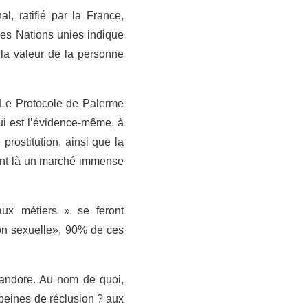
al, ratifié par la France,
des Nations unies indique
t la valeur de la personne
r. Le Protocole de Palerme
ui est l’évidence-même, à
prostitution, ainsi que la
uvent là un marché immense
aux métiers » se feront
ion sexuelle», 90% de ces
 Pandore. Au nom de quoi,
peines de réclusion ? aux