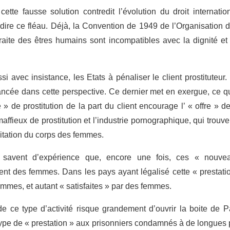
ette fausse solution contredit l’évolution du droit internation
erdire ce fléau. Déjà, la Convention de 1949 de l’Organisation 
 traite des êtres humains sont incompatibles avec la dignité e
ssi avec insistance, les Etats à pénaliser le client prostituteu
ncée dans cette perspective. Ce dernier met en exergue, ce q
 de prostitution de la part du client encourage l’ « offre » de 
maffieux de prostitution et l’industrie pornographique, qui tro
ploitation du corps des femmes.
 savent d’expérience que, encore une fois, ces « nouve
ent des femmes. Dans les pays ayant légalisé cette « prestat
mmes, et autant « satisfaites » par des femmes.
 de ce type d’activité risque grandement d’ouvrir la boite de
type de « prestation » aux prisonniers condamnés à de longues 