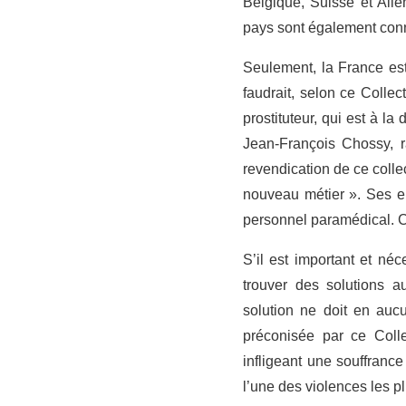
Belgique, Suisse et All
pays sont également connus
Seulement, la France est
faudrait, selon ce Collect
prostituteur, qui est à la 
Jean-François Chossy, r
revendication de ce collec
nouveau métier ». Ses em
personnel paramédical. C’
S’il est important et néc
trouver des solutions a
solution ne doit en au
préconisée par ce Coll
infligeant une souffrance
l’une des violences les p