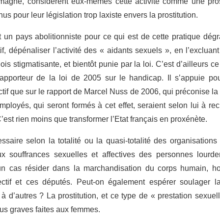
emagne, considèrent eux-mêmes cette activité comme une prost
 pour leur législation trop laxiste envers la prostitution.
 un pays abolitionniste pour ce qui est de cette pratique dégra
if, dépénaliser l’activité des « aidants sexuels », en l’excluan
dois stigmatisante, et bientôt punie par la loi. C’est d’ailleurs c
apporteur de la loi de 2005 sur le handicap. Il s’appuie pou
tif que sur le rapport de Marcel Nuss de 2006, qui préconise la 
ployés, qui seront formés à cet effet, seraient selon lui à rec
est rien moins que transformer l’Etat français en proxénète.
essaire selon la totalité ou la quasi-totalité des organisations
ux souffrances sexuelles et affectives des personnes lourd
cun cas résider dans la marchandisation du corps humain, 
ectif et ces députés. Peut-on également espérer soulager l
 à d’autres ? La prostitution, et ce type de « prestation sexuel
lus graves faites aux femmes.