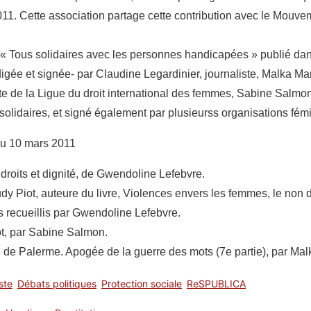
2011. Cette association partage cette contribution avec le Mouvem
 Tous solidaires avec les personnes handicapées » publié dans 
igée et signée- par Claudine Legardinier, journaliste, Malka Mar
te de la Ligue du droit international des femmes, Sabine Salmon
olidaires, et signé également par plusieurss organisations fémi
du 10 mars 2011
 droits et dignité, de Gwendoline Lefebvre.
dy Piot, auteure du livre, Violences envers les femmes, le no
s recueillis par Gwendoline Lefebvre.
t, par Sabine Salmon.
le de Palerme. Apogée de la guerre des mots (7e partie), par Ma
ste
Débats politiques
Protection sociale
ReSPUBLICA