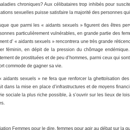
aladies chroniques? Aux célibataires trop inhibés pour suscit
lations sexuelles puisse satisfaire la majorité des personnes qui
sque que parmi les « aidants sexuels » figurent des êtres pe
sonnes particulièrement vulnérables, en grande partie des fe
tement d’ « aidants sexuels » rencontrera une très grande réticen
lier féminin, en dépit de la pression du chômage endémiqu
rutement de prostituées et de peu d’hommes, parmi ceux qui sont
fort commode de gagner sa vie.
 « aidants sexuels » ne fera que renforcer la ghettoïsation d
ait dans la mise en place d’infrastructures et de moyens financ
e sociale la plus riche possible, à s’ouvrir sur les lieux de loi
es.
ciation Femmes pour le dire, femmes pour agir au débat sur la q