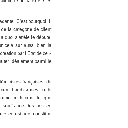
itution spécialisée. Ces
dante. C’est pourquoi, il
t de la catégorie de client
e à quoi s’attèle le député,
r cela sur aussi bien la
création par l’Etat de ce «
ruter idéalement parmi le
 féministes françaises, de
ement handicapées, cette
homme ou femme, tel que
a souffrance des uns en
le » en est une, constitue