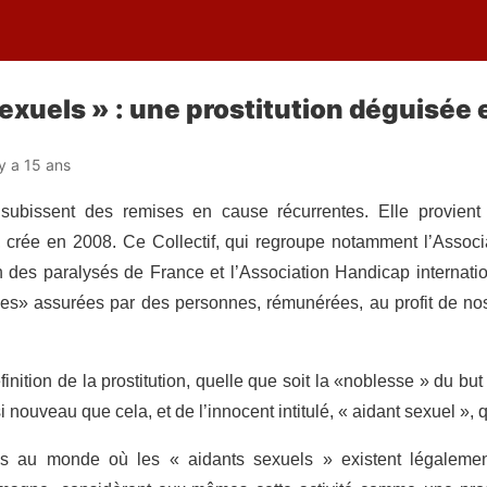
exuels » : une prostitution déguisée 
 y a 15 ans
ubissent des remises en cause récurrentes. Elle provient ce
 crée en 2008. Ce Collectif, qui regroupe notamment l’Associa
n des paralysés de France et l’Association Handicap internatio
les» assurées par des personnes, rémunérées, au profit de n
finition de la prostitution, quelle que soit la «noblesse » du bu
nouveau que cela, et de l’innocent intitulé, « aidant sexuel », qu
pays au monde où les « aidants sexuels » existent légaleme