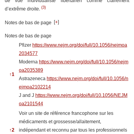
de vue individualiste libertarien comme clairement
(3)
d’extrême droite.
[
+
]
Notes de bas de page
Notes de bas de page
Pfizer
https://www.nejm.org/doi/full/10.1056/nejmoa
2034577
Moderna
https://www.nejm.org/doi/full/10.1056/nejm
oa2035389
↑
1
Astrazeneca
https://www.nejm.org/doi/full/10.1056/n
ejmoa2102214
J and J
https://www.nejm.org/doi/full/10.1056/NEJM
oa2101544
Voir un site de référence francophone sur les
médicaments et grossesse/allaitement,
↑
2
indépendant et reconnu par tous les professionnels