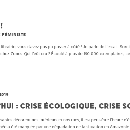
!
E FÉMINISTE
brairie, vous n’avez pas pu passer à côté ! Je parle de l’essai : Sorc
chez Zones. Qui l’eût cru ? Écoulé à plus de 150 000 exemplaires, ce 
2019
HUI : CRISE ÉCOLOGIQUE, CRISE S
pins décorent nos intérieurs et nos rues, il est peut-être l’heure d’ét
’année a été marquée par une dégradation de la situation en Amazonie 