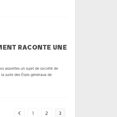
IMENT RACONTE UNE
os assiettes un sujet de société de
la suite des États généraux de
1
2
3
Go to the previous page