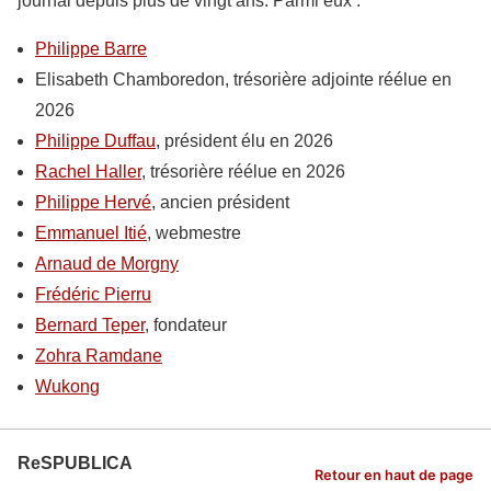
journal depuis plus de vingt ans. Parmi eux :
Philippe Barre
Elisabeth Chamboredon, trésorière adjointe réélue en
2026
Philippe Duffau
, président élu en 2026
Rachel Haller
, trésorière réélue en 2026
Philippe Hervé
, ancien président
Emmanuel Itié
, webmestre
Arnaud de Morgny
Frédéric Pierru
Bernard Teper
, fondateur
Zohra Ramdane
Wukong
ReSPUBLICA
Retour en haut de page