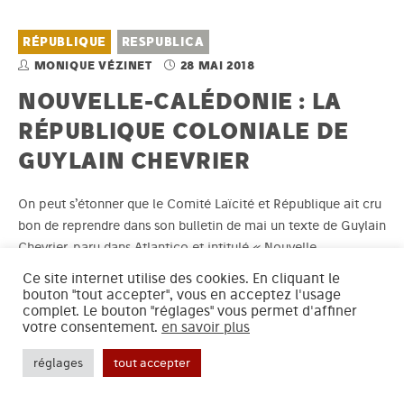
RÉPUBLIQUE
RESPUBLICA
MONIQUE VÉZINET
28 MAI 2018
NOUVELLE-CALÉDONIE : LA
RÉPUBLIQUE COLONIALE DE
GUYLAIN CHEVRIER
On peut s’étonner que le Comité Laïcité et République ait cru
bon de reprendre dans son bulletin de mai un texte de Guylain
Chevrier, paru dans Atlantico et intitulé « Nouvelle-
Calédonie : Macron évite habilement les pièges… mais ne
Ce site internet utilise des cookies. En cliquant le
règle rien » . Cet « historien » - par ailleurs vice-président du
bouton "tout accepter", vous en acceptez l'usage
complet. Le bouton "réglages" vous permet d'affiner
CLR – illustre…
votre consentement.
en savoir plus
réglages
tout accepter