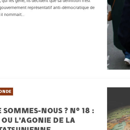
qui les gêne, ils décident que sa définition n’est
u gouvernement représentatif anti-démocratique de
 : il nommait…
ONDE
 SOMMES-NOUS ? N° 18 :
 OU L’AGONIE DE LA
TATSUNIENNE