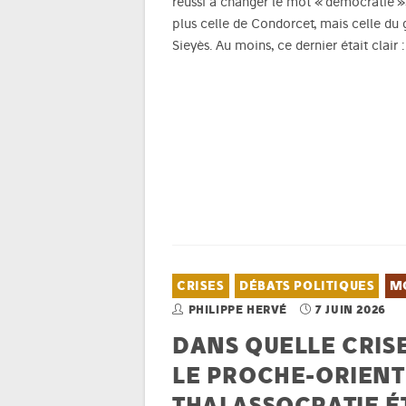
réussi à changer le mot « démocratie », 
plus celle de Condorcet, mais celle d
Sieyès. Au moins, ce dernier était clair
CRISES
DÉBATS POLITIQUES
M
PHILIPPE HERVÉ
7 JUIN 2026
DANS QUELLE CRISE
LE PROCHE-ORIENT
THALASSOCRATIE É