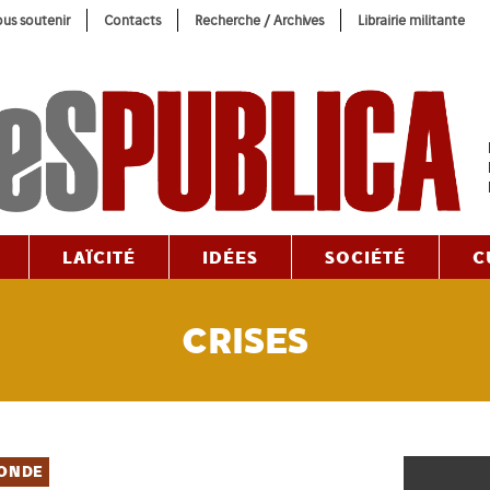
us soutenir
Contacts
Recherche / Archives
Librairie militante
LAÏCITÉ
IDÉES
SOCIÉTÉ
C
CRISES
ONDE