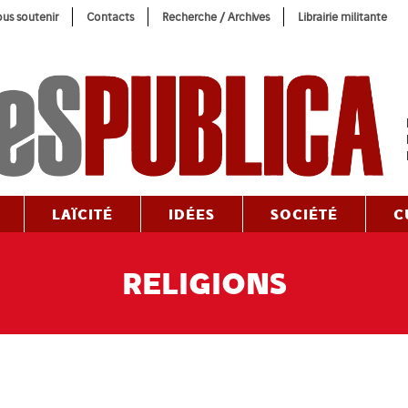
us soutenir
Contacts
Recherche / Archives
Librairie militante
LAÏCITÉ
IDÉES
SOCIÉTÉ
C
RELIGIONS