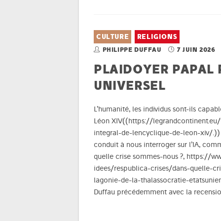
CULTURE
RELIGIONS
PHILIPPE DUFFAU
7 JUIN 2026
PLAIDOYER PAPAL
UNIVERSEL
L’humanité, les individus sont-ils capab
Léon XIV((https://legrandcontinent.e
integral-de-lencyclique-de-leon-xiv/.)) 
conduit à nous interroger sur l’IA, co
quelle crise sommes-nous ?, https://w
idees/respublica-crises/dans-quelle-c
lagonie-de-la-thalassocratie-etatsunie
Duffau précédemment avec la recensio