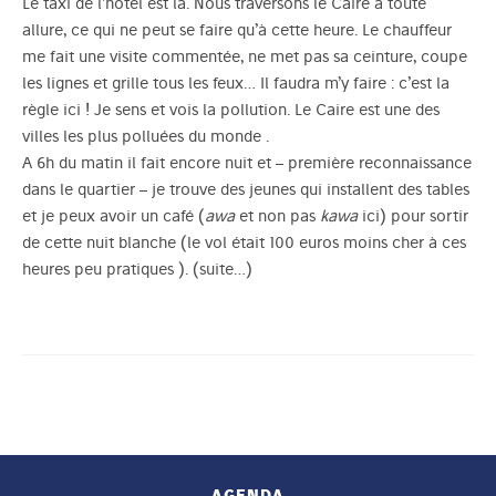
Le taxi de l’hôtel est là. Nous traversons le Caire à toute
allure, ce qui ne peut se faire qu’à cette heure. Le chauffeur
me fait une visite commentée, ne met pas sa ceinture, coupe
les lignes et grille tous les feux… Il faudra m’y faire : c’est la
règle ici ! Je sens et vois la pollution. Le Caire est une des
villes les plus polluées du monde .
A 6h du matin il fait encore nuit et – première reconnaissance
dans le quartier – je trouve des jeunes qui installent des tables
et je peux avoir un café (
awa
et non pas
kawa
ici) pour sortir
de cette nuit blanche (le vol était 100 euros moins cher à ces
heures peu pratiques ).
(suite…)
AGENDA