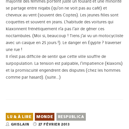
majorité des femmes portent juste un foulard et une minorité
se partage entre niqabs (qu’on ne voit pas au café) et
cheveux au vent (souvent des Coptes). Les jeunes filles sont
coquettes et souvent en jeans. L’habitude des voitures qui
klaxonnent frénétiquement n’a pas l’air de gêner ces
noctambules. (Moi si, beaucoup ! Tiens j’ai vu un motocycliste
avec un casque en 25 jours !). Le danger en Égypte ? traverser
une rue !
Il n’est pas difficile de sentir que cette ville souffre de
surpopulation. La tension est palpable, l’impatience (klaxons)
et la promiscuité engendrent des disputes (chez les hommes
comme par hasard).
(suite…)
LU & À LIRE
MONDE
RESPUBLICA
GHISLAIN
27 FÉVRIER 2013