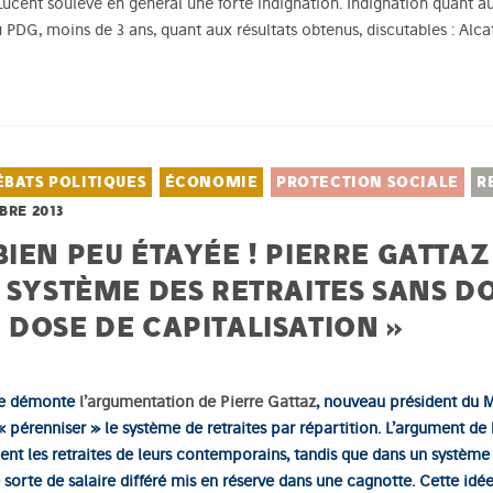
ucent soulève en général une forte indignation. Indignation quant 
PDG, moins de 3 ans, quant aux résultats obtenus, discutables : Alcate
ÉBATS POLITIQUES
ÉCONOMIE
PROTECTION SOCIALE
R
BRE 2013
IEN PEU ÉTAYÉE ! PIERRE GATTAZ
N SYSTÈME DES RETRAITES SANS D
 DOSE DE CAPITALISATION »
ère démonte
l’argumentation de Pierre Gattaz
, nouveau président du M
 « pérenniser » le système de retraites par répartition. L’argument de
ient les retraites de leurs contemporains, tandis que dans un système 
 sorte de salaire différé mis en réserve dans une cagnotte. Cette idé