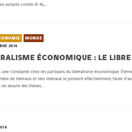
des votants contre 41 %,…
CONOMIE
MONDE
BRE 2016
ÉRALISME ÉCONOMIQUE : LE LIBR
st une constante chez les partisans du libéralisme économique. Élé
bre de libéraux et néo libéraux le pensent effectivement, faute d'avoi
t en œuvre des thèses…
2016