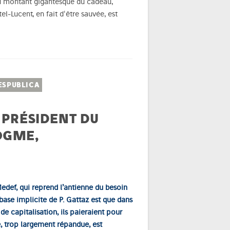
au montant gigantesque du cadeau,
l-Lucent, en fait d'être sauvée, est
ESPUBLICA
 PRÉSIDENT DU
OGME,
edef, qui reprend l’antienne du besoin
 base implicite de P. Gattaz est que dans
de capitalisation, ils paieraient pour
e, trop largement répandue, est