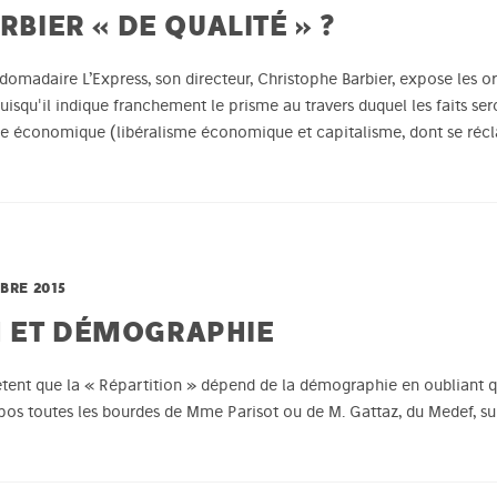
RBIER « DE QUALITÉ » ?
domadaire L’Express, son directeur, Christophe Barbier, expose les or
isqu'il indique franchement le prisme au travers duquel les faits s
lisme économique (libéralisme économique et capitalisme, dont se ré
BRE 2015
N ET DÉMOGRAPHIE
tent que la « Répartition » dépend de la démographie en oubliant que
pos toutes les bourdes de Mme Parisot ou de M. Gattaz, du Medef, sur 