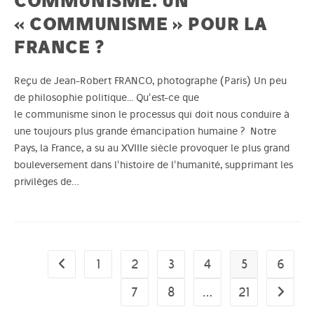
COMMUNISME. UN
« COMMUNISME » POUR LA
FRANCE ?
Reçu de Jean-Robert FRANCO, photographe (Paris) Un peu
de philosophie politique... Qu'est-ce que
le communisme sinon le processus qui doit nous conduire à
une toujours plus grande émancipation humaine ? Notre
Pays, la France, a su au XVIIIe siècle provoquer le plus grand
bouleversement dans l'histoire de l'humanité, supprimant les
privilèges de…
1
2
3
4
5
6
Go to the previous page
7
8
…
21
Aller à 