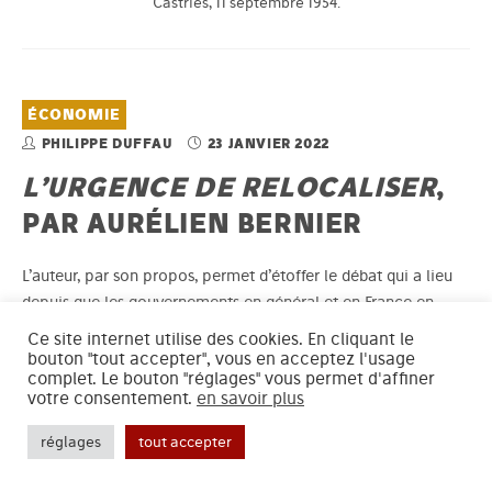
Castries, 11 septembre 1954.
ÉCONOMIE
PHILIPPE DUFFAU
23 JANVIER 2022
L’URGENCE DE RELOCALISER
,
PAR AURÉLIEN BERNIER
L’auteur, par son propos, permet d’étoffer le débat qui a lieu
depuis que les gouvernements en général et en France en
particulier sont allés très loin dans la désindustrialisation et la
Ce site internet utilise des cookies. En cliquant le
délocalisation.
bouton "tout accepter", vous en acceptez l'usage
complet. Le bouton "réglages" vous permet d'affiner
votre consentement.
en savoir plus
réglages
tout accepter