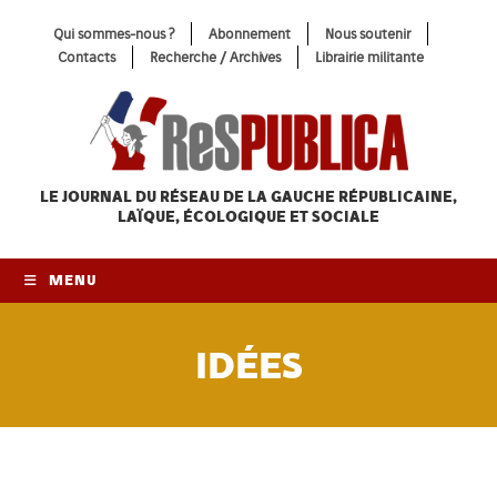
Skip
Qui sommes-nous ?
Abonnement
Nous soutenir
to
Contacts
Recherche / Archives
Librairie militante
content
LE JOURNAL DU RÉSEAU
DE LA GAUCHE RÉPUBLICAINE,
LAÏQUE, ÉCOLOGIQUE ET SOCIALE
MENU
IDÉES