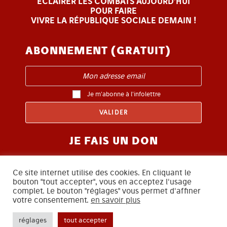
ÉCLAIRER LES COMBATS AUJOURD’HUI
POUR FAIRE
VIVRE LA RÉPUBLIQUE SOCIALE DEMAIN !
ABONNEMENT (GRATUIT)
Je m'abonne à l'infolettre
JE FAIS UN DON
Ce site internet utilise des cookies. En cliquant le
bouton "tout accepter", vous en acceptez l'usage
complet. Le bouton "réglages" vous permet d'affiner
votre consentement.
en savoir plus
SUIVEZ-NOUS
réglages
tout accepter