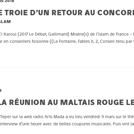
RS 2018
E TROIE D’UN RETOUR AU CONCOR
ISLAM
El Karoui (2017 Le Débat, Gallimard) Misère(s) de l’islam de France – 
r en conseillers foisonne ((La Fontaine, Fables II, 2, Conseil tenu par 
8
LA RÉUNION AU MALTAIS ROUGE L
d Teper sur la web radio Arts Mada a eu lieu vendredi 9 mars sur le 
nterview d’une heure avec de belles coupures musicales. Puis vint la