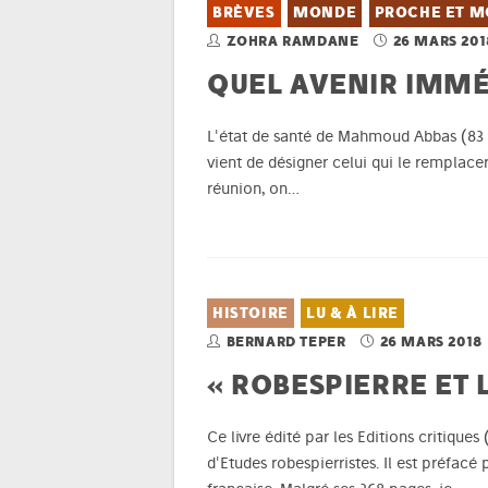
BRÈVES
MONDE
PROCHE ET M
ZOHRA RAMDANE
26 MARS 201
QUEL AVENIR IMMÉ
L'état de santé de Mahmoud Abbas (83 a
vient de désigner celui qui le remplace
réunion, on…
HISTOIRE
LU & À LIRE
BERNARD TEPER
26 MARS 2018
« ROBESPIERRE ET 
Ce livre édité par les Editions critiques
d'Etudes robespierristes. Il est préfac