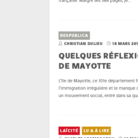
française. Malgré ses 368 pages, je…
RESPUBLICA
CHRISTIAN DULIEU
18 MARS 20
QUELQUES RÉFLEXI
DE MAYOTTE
L’île de Mayotte, ce 101e département fr
l’immigration irrégulière et le manque 
un mouvement social, entré dans sa qu
LAÏCITÉ
LU & À LIRE