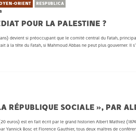
OYEN-ORIENT
RESPUBLICA
8
DIAT POUR LA PALESTINE ?
ns) devient si préoccupant que le comité central du Fatah, principal
rait à la tête du Fatah, si Mahmoud Abbas ne peut plus gouverner. Il 
LA RÉPUBLIQUE SOCIALE », PAR A
 (20 euros) est en fait écrit par le grand historien Albert Mathiez (18
é par Yannick Bosc et Florence Gauthier, tous deux maîtres de conféren