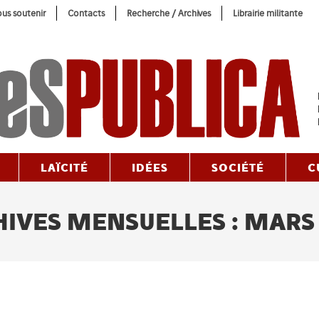
us soutenir
Contacts
Recherche / Archives
Librairie militante
LAÏCITÉ
IDÉES
SOCIÉTÉ
C
IVES MENSUELLES : MARS