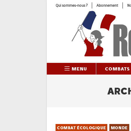
Skip
Qui sommes-nous ?
Abonnement
No
to
content
MENU
COMBATS
ARCH
COMBAT ÉCOLOGIQUE
MONDE