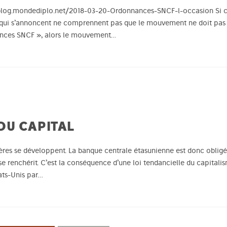
//blog.mondediplo.net/2018-03-20-Ordonnances-SNCF-l-occasion Si c
s qui s’annoncent ne comprennent pas que le mouvement ne doit pa
nces SNCF », alors le mouvement…
DU CAPITAL
ncières se développent. La banque centrale étasunienne est donc obli
 se renchérit. C’est la conséquence d’une loi tendancielle du capitalis
ats-Unis par…