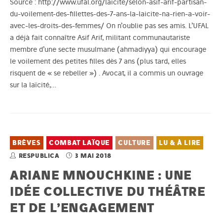
Source : http://www.ufal.org/laicite/selon-asif-arif-partisan-
du-voilement-des-fillettes-des-7-ans-la-laicite-na-rien-a-voir-
avec-les-droits-des-femmes/ On n’oublie pas ses amis. L’UFAL
a déjà fait connaître Asif Arif, militant communautariste
membre d’une secte musulmane (ahmadiyya) qui encourage
le voilement des petites filles dès 7 ans (plus tard, elles
risquent de « se rebeller ») . Avocat, il a commis un ouvrage
sur la laïcité,…
BRÈVES
COMBAT LAÏQUE
CULTURE
LU & À LIRE
RESPUBLICA
3 MAI 2018
ARIANE MNOUCHKINE : UNE
IDÉE COLLECTIVE DU THÉÂTRE
ET DE L’ENGAGEMENT