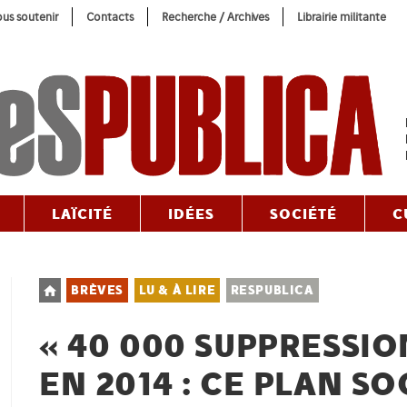
us soutenir
Contacts
Recherche / Archives
Librairie militante
LAÏCITÉ
IDÉES
SOCIÉTÉ
C
Post
BRÈVES
LU & À LIRE
RESPUBLICA
category:
« 40 000 SUPPRESSIO
EN 2014 : CE PLAN SO