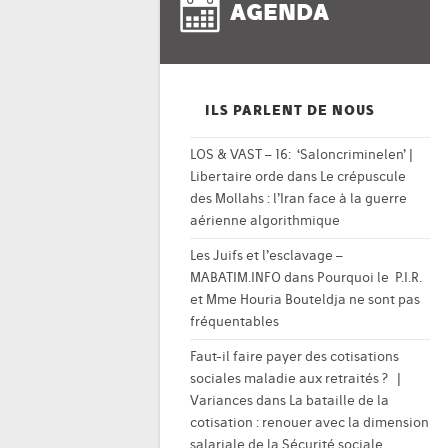
AGENDA
ILS PARLENT DE NOUS
LOS & VAST – 16: ‘Saloncriminelen’ |
Libertaire orde
dans
Le crépuscule
des Mollahs : l’Iran face à la guerre
aérienne algorithmique
Les Juifs et l’esclavage –
MABATIM.INFO
dans
Pourquoi le P.I.R.
et Mme Houria Bouteldja ne sont pas
fréquentables
Faut-il faire payer des cotisations
sociales maladie aux retraités ? |
Variances
dans
La bataille de la
cotisation : renouer avec la dimension
salariale de la Sécurité sociale