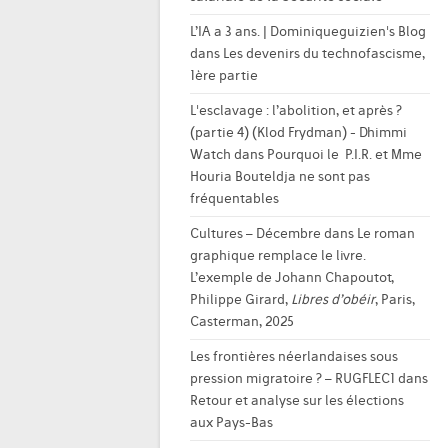
L’IA a 3 ans. | Dominiqueguizien's Blog
dans
Les devenirs du technofascisme,
1ère partie
L'esclavage : l’abolition, et après ?
(partie 4) (Klod Frydman) - Dhimmi
Watch
dans
Pourquoi le P.I.R. et Mme
Houria Bouteldja ne sont pas
fréquentables
Cultures – Décembre
dans
Le roman
graphique remplace le livre.
L’exemple de Johann Chapoutot,
Philippe Girard,
Libres d’obéir
, Paris,
Casterman, 2025
Les frontières néerlandaises sous
pression migratoire ? – RUGFLEC1
dans
Retour et analyse sur les élections
aux Pays-Bas