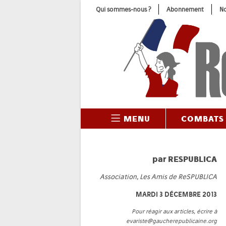
Skip
Qui sommes-nous ?
Abonnement
No
to
content
MENU
COMBATS
par
RESPUBLICA
Association, Les Amis de ReSPUBLICA
MARDI 3 DÉCEMBRE 2013
Pour réagir aux articles, écrire à
evariste@gaucherepublicaine.org