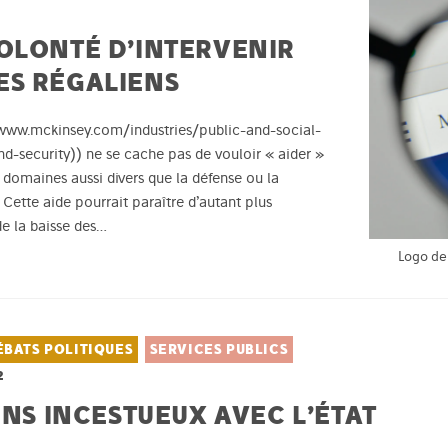
OLONTÉ D’INTERVENIR
ES RÉGALIENS
://www.mckinsey.com/industries/public-and-social-
-security)) ne se cache pas de vouloir « aider »
es domaines aussi divers que la défense ou la
 Cette aide pourrait paraître d’autant plus
e la baisse des…
Logo d
ÉBATS POLITIQUES
SERVICES PUBLICS
2
ENS INCESTUEUX AVEC L’ÉTAT