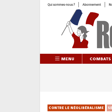
Skip
Qui sommes-nous ?
Abonnement
No
to
content
MENU
COMBATS
CONTRE LE NÉOLIBÉRALISME
S