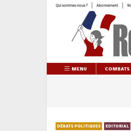
Skip
Qui sommes-nous ?
Abonnement
No
to
content
MENU
COMBATS
DÉBATS POLITIQUES
EDITORIAL