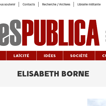
us soutenir
Contacts
Recherche / Archives
Librairie militante
LAÏCITÉ
IDÉES
SOCIÉTÉ
C
ELISABETH BORNE