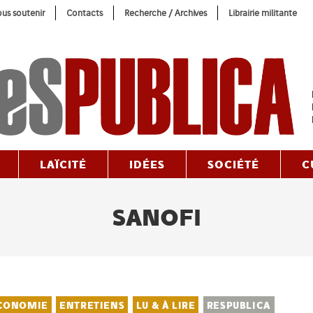
us soutenir
Contacts
Recherche / Archives
Librairie militante
LAÏCITÉ
IDÉES
SOCIÉTÉ
C
SANOFI
CONOMIE
ENTRETIENS
LU & À LIRE
RESPUBLICA