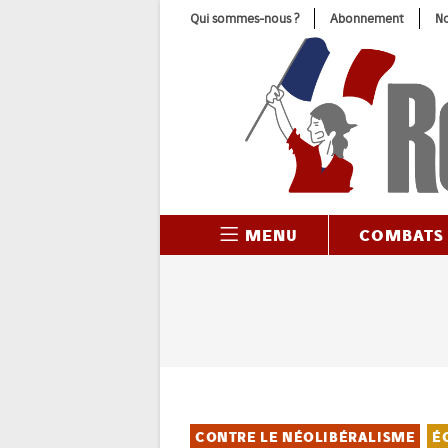
Skip
Qui sommes-nous ?
Abonnement
No
to
content
MENU
COMBATS
CONTRE LE NÉOLIBÉRALISME
É