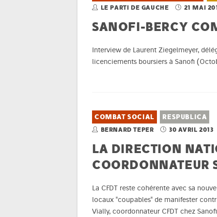
LE PARTI DE GAUCHE
21 MAI 20
SANOFI-BERCY COM
Interview de Laurent Ziegelmeyer, délé
licenciements boursiers à Sanofi (Octo
COMBAT SOCIAL
RESPUBLICA
BERNARD TEPER
30 AVRIL 2013
LA DIRECTION NAT
COORDONNATEUR 
La CFDT reste cohérente avec sa nouvell
locaux "coupables" de manifester contre
Vially, coordonnateur CFDT chez Sanofi,