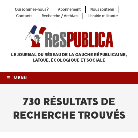
Skip
Qui sommes-nous ?
Abonnement
Nous soutenir
to
Contacts
Recherche / Archives
Librairie militante
content
LE JOURNAL DU RÉSEAU
DE LA GAUCHE RÉPUBLICAINE,
LAÏQUE, ÉCOLOGIQUE ET SOCIALE
MENU
730
RÉSULTATS DE
RECHERCHE TROUVÉS