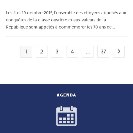
Les 4 et 19 octobre 2015, l’ensemble des citoyens attachés aux
conquêtes de la classe ouvrière et aux valeurs de la
République sont appelés à commémorer les 70 ans de…
1
2
3
4
…
37
Aller à 
AGENDA