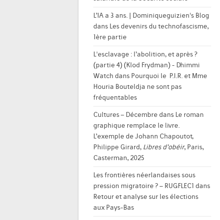
L’IA a 3 ans. | Dominiqueguizien's Blog
dans
Les devenirs du technofascisme,
1ère partie
L'esclavage : l’abolition, et après ?
(partie 4) (Klod Frydman) - Dhimmi
Watch
dans
Pourquoi le P.I.R. et Mme
Houria Bouteldja ne sont pas
fréquentables
Cultures – Décembre
dans
Le roman
graphique remplace le livre.
L’exemple de Johann Chapoutot,
Philippe Girard,
Libres d’obéir
, Paris,
Casterman, 2025
Les frontières néerlandaises sous
pression migratoire ? – RUGFLEC1
dans
Retour et analyse sur les élections
aux Pays-Bas