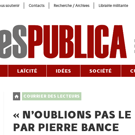
us soutenir
Contacts
Recherche / Archives
Librairie militante
LAÏCITÉ
IDÉES
SOCIÉTÉ
C
Post
COURRIER DES LECTEURS
category:
« N’OUBLIONS PAS LE 
PAR PIERRE BANCE