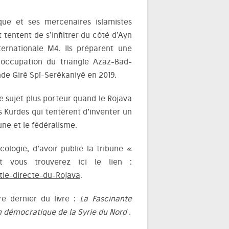
que et ses mercenaires islamistes
 tentent de s’infiltrer du côté d’Ayn
ternationale M4. Ils préparent une
l’occupation du triangle Azaz-Bad-
nde Girê Spî-Serêkaniyê en 2019.
e sujet plus porteur quand le Rojava
es Kurdes qui tentèrent d’inventer un
ne et le fédéralisme.
cologie, d’avoir publié la tribune «
 vous trouverez ici le lien :
tie-directe-du-Rojava
.
re dernier du livre :
La Fascinante
n démocratique de la Syrie du Nord .