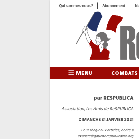
Skip
Qui sommes-nous ?
Abonnement
No
to
content
MENU
COMBATS
par
RESPUBLICA
Association, Les Amis de ReSPUBLICA
DIMANCHE 31 JANVIER 2021
Pour réagir aux articles, écrire à
evariste@gaucherepublicaine.org