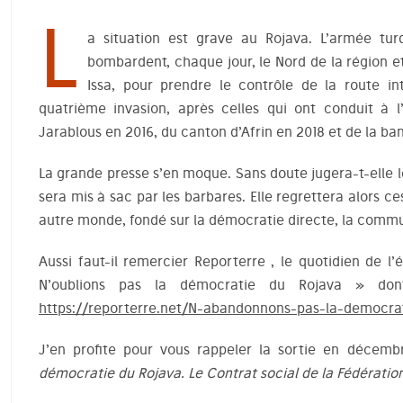
L
a situation est grave au Rojava. L’armée tur
bombardent, chaque jour, le Nord de la région et
Issa, pour prendre le contrôle de la route in
quatrième invasion, après celles qui ont conduit à 
Jarablous en 2016, du canton d’Afrin en 2018 et de la ba
La grande presse s’en moque. Sans doute jugera-t-elle l
sera mis à sac par les barbares. Elle regrettera alors c
autre monde, fondé sur la démocratie directe, la commu
Aussi faut-il remercier Reporterre , le quotidien de l’é
N’oublions pas la démocratie du Rojava » dont
https://reporterre.net/N-abandonnons-pas-la-democra
J’en profite pour vous rappeler la sortie en décemb
démocratie du Rojava. Le Contrat social de la Fédératio