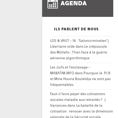
AGENDA
ILS PARLENT DE NOUS
LOS & VAST – 16: ‘Saloncriminelen’ |
Libertaire orde
dans
Le crépuscule
des Mollahs : l’Iran face à la guerre
aérienne algorithmique
Les Juifs et l’esclavage –
MABATIM.INFO
dans
Pourquoi le P.I.R.
et Mme Houria Bouteldja ne sont pas
fréquentables
Faut-il faire payer des cotisations
sociales maladie aux retraités ? |
Variances
dans
La bataille de la
cotisation : renouer avec la dimension
salariale de la Sécurité sociale