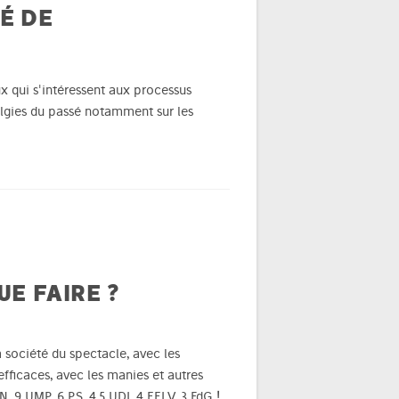
É DE
ux qui s'intéressent aux processus
lgies du passé notamment sur les
E FAIRE ?​
la société du spectacle, avec les
fficaces, avec les manies et autres
, 9 UMP, 6 PS, 4,5 UDI, 4 EELV, 3 FdG !