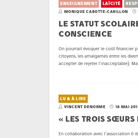
ENSEIGNEMENT
LAÏCITÉ
RESP
MONIQUE CABOTTE-CARILLON
LE STATUT SCOLAIR
CONSCIENCE
On pourrait évoquer le coût financier po
citoyens, les amalgames entre les diver
accepter de rejeter l'inacceptable). M
LU & À LIRE
VINCENT DENORME
18 MAI 20
« LES TROIS SŒURS
En collaboration avec l'association 0 d