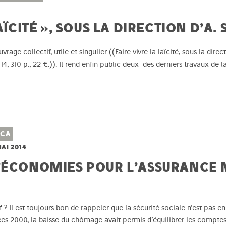
AÏCITÉ », SOUS LA DIRECTION D’A. 
ouvrage collectif, utile et singulier ((Faire vivre la laïcité, sous la dir
14, 310 p., 22 €.)). Il rend enfin public deux des derniers travaux de 
ICA
MAI 2014
’ÉCONOMIES POUR L’ASSURANCE 
if ? Il est toujours bon de rappeler que la sécurité sociale n’est pas e
nées 2000, la baisse du chômage avait permis d’équilibrer les compte