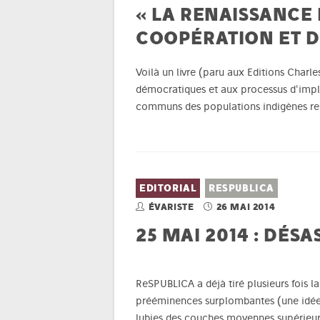
« LA RENAISSANCE
COOPÉRATION ET D
Voilà un livre (paru aux Editions Charle
démocratiques et aux processus d'impli
communs des populations indigènes re
EDITORIAL
RESPUBLICA
ÉVARISTE
26 MAI 2014
25 MAI 2014 : DÉSA
ReSPUBLICA a déjà tiré plusieurs fois l
prééminences surplombantes (une idée et
lubies des couches moyennes supérieures 