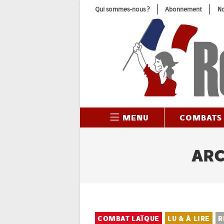
Skip
Qui sommes-nous ?
Abonnement
No
to
content
MENU
COMBATS
ARC
COMBAT LAÏQUE
LU & À LIRE
R