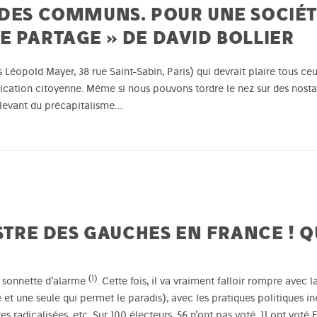
 DES COMMUNS. POUR UNE SOCIÉT
E PARTAGE » DE DAVID BOLLIER
s Léopold Mayer, 38 rue Saint-Sabin, Paris) qui devrait plaire tous ce
cation citoyenne. Même si nous pouvons tordre le nez sur des nosta
levant du précapitalisme…
STRE DES GAUCHES EN FRANCE ! QU
(1)
a sonnette d’alarme
. Cette fois, il va vraiment falloir rompre avec 
 une seule qui permet le paradis), avec les pratiques politiques ine
radicalisées, etc. Sur 100 électeurs, 56 n’ont pas voté, 11 ont voté FN