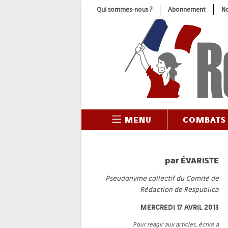
Skip
Qui sommes-nous ?
Abonnement
No
to
content
MENU
COMBATS
par
ÉVARISTE
Pseudonyme collectif du Comité de
Rédaction de Respublica
MERCREDI 17 AVRIL 2013
Pour réagir aux articles, écrire à