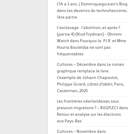
L’IA a 3 ans. | Dominiqueguizien's Blog
dans
Les devenirs du technofascisme,
1ère partie
L'esclavage : l’abolition, et après ?
(partie 4) (Klod Frydman) - Dhimmi
Watch
dans
Pourquoi le P.I.R. et Mme
Houria Bouteldja ne sont pas
fréquentables
Cultures – Décembre
dans
Le roman
graphique remplace le livre.
L’exemple de Johann Chapoutot,
Philippe Girard,
Libres d’obéir
, Paris,
Casterman, 2025
Les frontières néerlandaises sous
pression migratoire ? – RUGFLEC1
dans
Retour et analyse sur les élections
aux Pays-Bas
Cultures – Novembre
dans