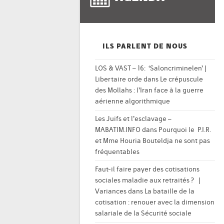
ILS PARLENT DE NOUS
LOS & VAST – 16: ‘Saloncriminelen’ |
Libertaire orde
dans
Le crépuscule
des Mollahs : l’Iran face à la guerre
aérienne algorithmique
Les Juifs et l’esclavage –
MABATIM.INFO
dans
Pourquoi le P.I.R.
et Mme Houria Bouteldja ne sont pas
fréquentables
Faut-il faire payer des cotisations
sociales maladie aux retraités ? |
Variances
dans
La bataille de la
cotisation : renouer avec la dimension
salariale de la Sécurité sociale