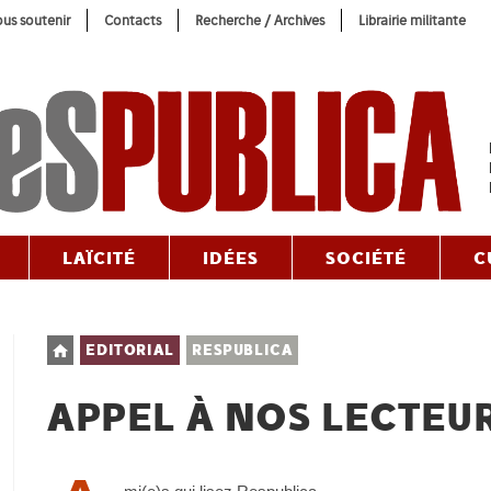
us soutenir
Contacts
Recherche / Archives
Librairie militante
LAÏCITÉ
IDÉES
SOCIÉTÉ
C
Post
EDITORIAL
RESPUBLICA
category:
APPEL À NOS LECTEU