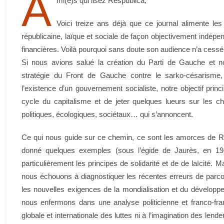
A
mi(e)s qui lisez Respublica,
Voici treize ans déjà que
ce journal
alimente les 
républicaine, laïque et sociale de façon objectivement indépen
financières. Voilà pourquoi sans doute son audience n’a cessé 
Si nous avions salué la création du Parti de Gauche et
stratégie du Front de Gauche contre le sarko-césarisme
l’existence d’un gouvernement socialiste, notre objectif princi
cycle du capitalisme et de jeter quelques lueurs sur les
politiques, écologiques, sociétaux… qui s’annoncent.
Ce qui nous guide sur ce chemin, ce sont les amorces de Ré
donné quelques exemples (sous l’égide de Jaurès, en 1
particulièrement les principes de solidarité et de de laïcité. M
nous échouons à diagnostiquer les récentes erreurs de parc
les nouvelles exigences de la mondialisation et du développe
nous enfermons dans une analyse politicienne et franco-fr
globale et internationale des luttes ni à l’imagination des l