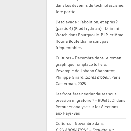
dans
Les devenirs du technofascisme,
1ère partie
L'esclavage : l’abolition, et après ?
(partie 4) (Klod Frydman) - Dhimmi
Watch
dans
Pourquoi le P.I.R. et Mme
Houria Bouteldja ne sont pas
fréquentables
Cultures – Décembre
dans
Le roman
graphique remplace le livre.
L’exemple de Johann Chapoutot,
Philippe Girard,
Libres d’obéir
, Paris,
Casterman, 2025
Les frontières néerlandaises sous
pression migratoire ? – RUGFLEC1
dans
Retour et analyse sur les élections
aux Pays-Bas
Cultures – Novembre
dans
COLLABORATIONS – Enquête sur