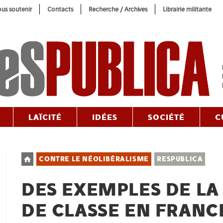
us soutenir
Contacts
Recherche / Archives
Librairie militante
LAÏCITÉ
IDÉES
SOCIÉTÉ
C
Post
CONTRE LE NÉOLIBÉRALISME
RESPUBLICA
category:
DES EXEMPLES DE LA
DE CLASSE EN FRANC