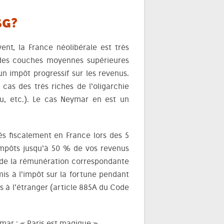
SG?
nt, la France néolibérale est très
é des couches moyennes supérieures
un impôt progressif sur les revenus.
 cas des très riches de l’oligarchie
au, etc.). Le cas Neymar en est un
iés fiscalement en France lors des 5
impôts jusqu’à 50 % de vos revenus
 de la rémunération correspondante
mis à l’impôt sur la fortune pendant
és à l’étranger (article 885A du Code
mar : « Paris est magique ».