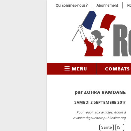
Skip
Qui sommes-nous ?
Abonnement
No
to
content
MENU
COMBATS
par
ZOHRA RAMDANE
SAMEDI 2 SEPTEMBRE 2017
Pour réagir aux articles, écrire à
evariste@gaucherepublicaine.org
Santé
ISF