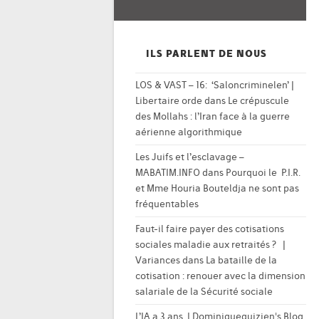
ILS PARLENT DE NOUS
LOS & VAST – 16: ‘Saloncriminelen’ |
Libertaire orde
dans
Le crépuscule
des Mollahs : l’Iran face à la guerre
aérienne algorithmique
Les Juifs et l’esclavage –
MABATIM.INFO
dans
Pourquoi le P.I.R.
et Mme Houria Bouteldja ne sont pas
fréquentables
Faut-il faire payer des cotisations
sociales maladie aux retraités ? |
Variances
dans
La bataille de la
cotisation : renouer avec la dimension
salariale de la Sécurité sociale
L’IA a 3 ans. | Dominiqueguizien's Blog