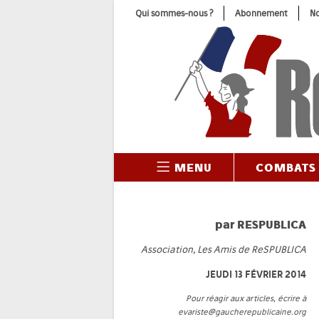
Skip
Qui sommes-nous ?
Abonnement
No
to
content
MENU
COMBATS
par
RESPUBLICA
Association, Les Amis de ReSPUBLICA
JEUDI 13 FÉVRIER 2014
Pour réagir aux articles, écrire à
evariste@gaucherepublicaine.org