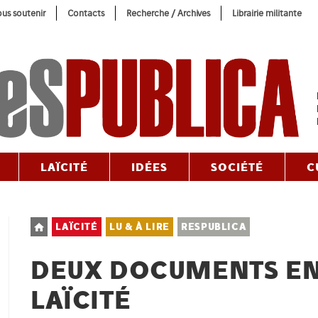
us soutenir
Contacts
Recherche / Archives
Librairie militante
LAÏCITÉ
IDÉES
SOCIÉTÉ
C
Post
LAÏCITÉ
LU & À LIRE
RESPUBLICA
category:
DEUX DOCUMENTS EN
LAÏCITÉ