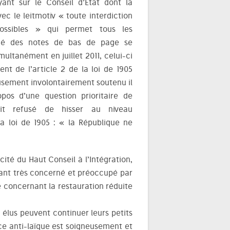
ant sur le Conseil d’État dont la
ec le leitmotiv « toute interdiction
possibles » qui permet tous les
tié des notes de bas de page se
multanément en juillet 2011, celui-ci
t de l’article 2 de la loi de 1905
usement involontairement soutenu il
pos d’une question prioritaire de
avait refusé de hisser au niveau
 la loi de 1905 : « la République ne
cité du Haut Conseil à l’Intégration,
rtant très concerné et préoccupé par
ie concernant la restauration réduite
es élus peuvent continuer leurs petits
 anti-laïque est soigneusement et