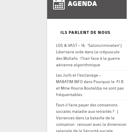
AGENDA
ILS PARLENT DE NOUS
LOS & VAST – 16: ‘Saloncriminelen’ |
Libertaire orde
dans
Le crépuscule
des Mollahs : l’Iran face à la guerre
aérienne algorithmique
Les Juifs et l’esclavage –
MABATIM.INFO
dans
Pourquoi le P.I.R.
et Mme Houria Bouteldja ne sont pas
fréquentables
Faut-il faire payer des cotisations
sociales maladie aux retraités ? |
Variances
dans
La bataille de la
cotisation : renouer avec la dimension
salariale de la Sécurité sociale