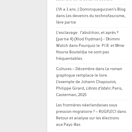
L’IA a 3 ans. | Dominiqueguizien's Blog
dans
Les devenirs du technofascisme,
1ère partie
L'esclavage : l’abolition, et après ?
(partie 4) (Klod Frydman) - Dhimmi
Watch
dans
Pourquoi le P.I.R. et Mme
Houria Bouteldja ne sont pas
fréquentables
Cultures – Décembre
dans
Le roman
graphique remplace le livre.
L’exemple de Johann Chapoutot,
Philippe Girard,
Libres d’obéir
, Paris,
Casterman, 2025
Les frontières néerlandaises sous
pression migratoire ? – RUGFLEC1
dans
Retour et analyse sur les élections
aux Pays-Bas