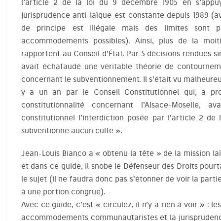
l’article 2 de la loi du 9 décembre 1905 en s’appuy
jurisprudence anti-laïque est constante depuis 1989 (av
de principe est illégale mais des limites sont 
accommodements possibles). Ainsi, plus de la moi
rapportent au Conseil d’État. Par 5 décisions rendues si
avait échafaudé une véritable théorie de contournemen
concernant le subventionnement. Il s’était vu malheure
y a un an par le Conseil Constitutionnel qui, à pro
constitutionnalité concernant l’Alsace-Moselle, 
constitutionnel l’interdiction posée par l’article 2 de
subventionne aucun culte ».
Jean-Louis Bianco a « obtenu la tête » de la mission laï
et dans ce guide, il snobe le Défenseur des Droits pou
le sujet (il ne faudra donc pas s’étonner de voir la part
à une portion congrue).
Avec ce guide, c’est « circulez, il n’y a rien à voir » : l
accommodements communautaristes et la jurisprudence