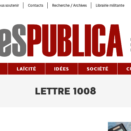
us soutenir
Contacts
Recherche / Archives
Librairie militante
LAÏCITÉ
IDÉES
SOCIÉTÉ
C
LETTRE 1008