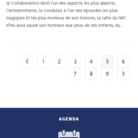
la Collaboration dont l’un des aspects les plus abjects,
l’antisémitisme, la conduisit à l’un des épisodes les plus
tragiques et les plus honteux de son histoire, la rafle du Vél’
d’hiv aura sauvé son honneur aux yeux de ses enfants, du…
1
2
3
4
5
6
Go to the previous page
7
8
9
Aller à 
AGENDA