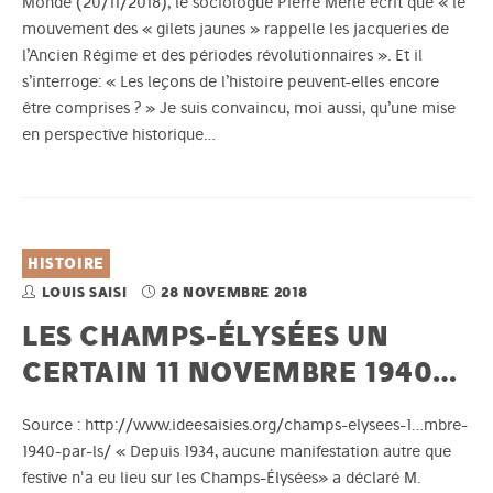
Monde (20/11/2018), le sociologue Pierre Merle écrit que « le
mouvement des « gilets jaunes » rappelle les jacqueries de
l’Ancien Régime et des périodes révolutionnaires ». Et il
s’interroge: « Les leçons de l’histoire peuvent-elles encore
être comprises ? » Je suis convaincu, moi aussi, qu’une mise
en perspective historique…
HISTOIRE
LOUIS SAISI
28 NOVEMBRE 2018
LES CHAMPS-ÉLYSÉES UN
CERTAIN 11 NOVEMBRE 1940…
Source : http://www.ideesaisies.org/champs-elysees-1…mbre-
1940-par-ls/ « Depuis 1934, aucune manifestation autre que
festive n'a eu lieu sur les Champs-Élysées» a déclaré M.