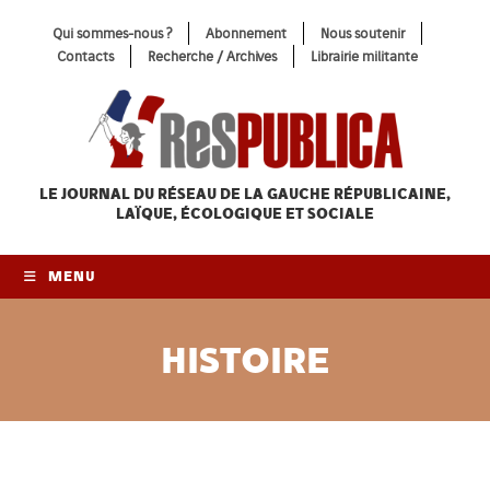
Skip
Qui sommes-nous ?
Abonnement
Nous soutenir
to
Contacts
Recherche / Archives
Librairie militante
content
LE JOURNAL DU RÉSEAU
DE LA GAUCHE RÉPUBLICAINE,
LAÏQUE, ÉCOLOGIQUE ET SOCIALE
MENU
HISTOIRE