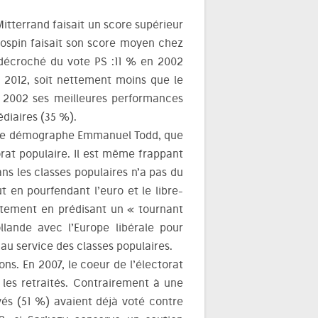
 Mitterrand faisait un score supérieur
Jospin faisait son score moyen chez
a décroché du vote PS :11 % en 2002
 2012, soit nettement moins que le
s 2002 ses meilleures performances
diaires (35 %).
it le démographe Emmanuel Todd, que
orat populaire. Il est même frappant
ns les classes populaires n’a pas du
t en pourfendant l’euro et le libre-
ètement en prédisant un « tournant
llande avec l’Europe libérale pour
au service des classes populaires.
ons. En 2007, le coeur de l’électorat
t les retraités. Contrairement à une
yés (51 %) avaient déjà voté contre