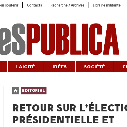
us soutenir
Contacts
Recherche / Archives
Librairie militante
LAÏCITÉ
IDÉES
SOCIÉTÉ
C
Post
EDITORIAL
category:
RETOUR SUR L’ÉLECT
PRÉSIDENTIELLE ET