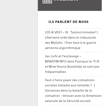
ILS PARLENT DE NOUS
LOS & VAST – 16: ‘Saloncriminelen’ |
Libertaire orde
dans
Le crépuscule
des Mollahs : l’Iran face à la guerre
aérienne algorithmique
Les Juifs et l’esclavage –
MABATIM.INFO
dans
Pourquoi le P.I.R.
et Mme Houria Bouteldja ne sont pas
fréquentables
Faut-il faire payer des cotisations
sociales maladie aux retraités ? |
Variances
dans
La bataille de la
cotisation : renouer avec la dimension
salariale de la Sécurité sociale