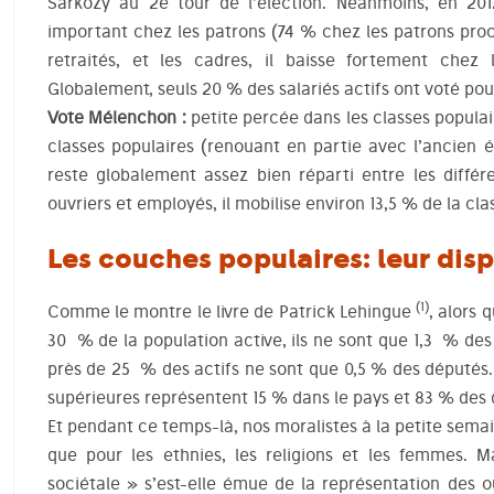
Sarkozy au 2e tour de l’élection. Néanmoins, en 201
important chez les patrons (74 % chez les patrons pro
retraités, et les cadres, il baisse fortement chez 
Globalement, seuls 20 % des salariés actifs ont voté pou
Vote Mélenchon :
petite percée dans les classes popula
classes populaires (renouant en partie avec l’ancien 
reste globalement assez bien réparti entre les différ
ouvriers et employés, il mobilise environ 13,5 % de la cla
Les couches populaires: leur dis
(1)
Comme le montre le livre de Patrick Lehingue
, alors 
30 % de la population active, ils ne sont que 1,3 % de
près de 25 % des actifs ne sont que 0,5 % des députés
supérieures représentent 15 % dans le pays et 83 % des
Et pendant ce temps-là, nos moralistes à la petite semai
que pour les ethnies, les religions et les femmes.
sociétale » s’est-elle émue de la représentation des o