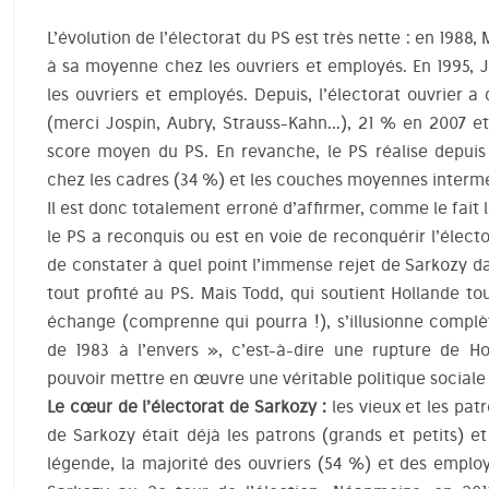
L’évolution de l’électorat du PS est très nette : en 1988,
à sa moyenne chez les ouvriers et employés. En 1995, 
les ouvriers et employés. Depuis, l’électorat ouvrier 
(merci Jospin, Aubry, Strauss-Kahn…), 21 % en 2007 et
score moyen du PS. En revanche, le PS réalise depui
chez les cadres (34 %) et les couches moyennes intermé
Il est donc totalement erroné d’affirmer, comme le fa
le PS a reconquis ou est en voie de reconquérir l’élect
de constater à quel point l’immense rejet de Sarkozy da
tout profité au PS. Mais Todd, qui soutient Hollande tou
échange (comprenne qui pourra !), s’illusionne compl
de 1983 à l’envers », c’est-à-dire une rupture de Ho
pouvoir mettre en œuvre une véritable politique sociale 
Le cœur de l’électorat de Sarkozy :
les vieux et les patr
de Sarkozy était déjà les patrons (grands et petits) e
légende, la majorité des ouvriers (54 %) et des emplo