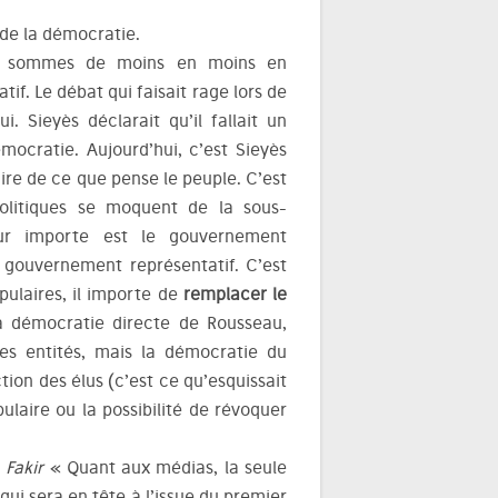
 de la démocratie.
us sommes de moins en moins en
if. Le débat qui faisait rage lors de
. Sieyès déclarait qu’il fallait un
ocratie. Aujourd’hui, c’est Sieyès
aire de ce que pense le peuple. C’est
litiques se moquent de la sous-
eur importe est le gouvernement
e gouvernement représentatif. C’est
pulaires, il importe de
remplacer le
la démocratie directe de Rousseau,
des entités, mais la démocratie du
tion des élus (c’est ce qu’esquissait
ulaire ou la possibilité de révoquer
à
Fakir
« Quant aux médias, la seule
 qui sera en tête à l’issue du premier