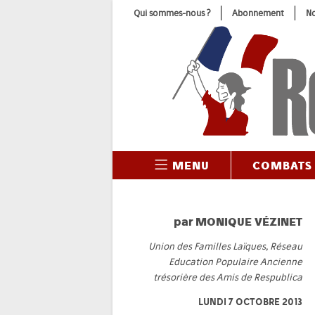
Skip
Qui sommes-nous ?
Abonnement
No
to
content
MENU
COMBATS
par
MONIQUE VÉZINET
Union des Familles Laïques, Réseau
Education Populaire Ancienne
trésorière des Amis de Respublica
LUNDI 7 OCTOBRE 2013