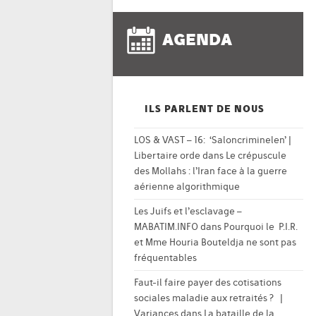
AGENDA
ILS PARLENT DE NOUS
LOS & VAST – 16: ‘Saloncriminelen’ |
Libertaire orde
dans
Le crépuscule
des Mollahs : l’Iran face à la guerre
aérienne algorithmique
Les Juifs et l’esclavage –
MABATIM.INFO
dans
Pourquoi le P.I.R.
et Mme Houria Bouteldja ne sont pas
fréquentables
Faut-il faire payer des cotisations
sociales maladie aux retraités ? |
Variances
dans
La bataille de la