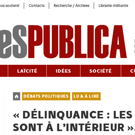
us soutenir
Contacts
Recherche / Archives
Librairie militante
LAÏCITÉ
IDÉES
SOCIÉTÉ
C
Post
DÉBATS POLITIQUES
LU & À LIRE
category:
« DÉLINQUANCE : LE
SONT À L’INTÉRIEUR »,