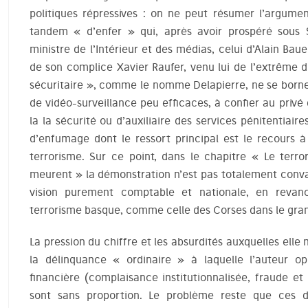
politiques répressives : on ne peut résumer l’argumen
tandem « d’enfer » qui, après avoir prospéré sous Sa
ministre de l’Intérieur et des médias, celui d’Alain Bau
de son complice Xavier Raufer, venu lui de l’extrême d
sécuritaire », comme le nomme Delapierre, ne se borne 
de vidéo-surveillance peu efficaces, à confier au priv
la la sécurité ou d’auxiliaire des services pénitentiaire
d’enfumage dont le ressort principal est le recours 
terrorisme. Sur ce point, dans le chapitre « Le terr
meurent » la démonstration n’est pas totalement conva
vision purement comptable et nationale, en revan
terrorisme basque, comme celle des Corses dans le gra
La pression du chiffre et les absurdités auxquelles ell
la délinquance « ordinaire » à laquelle l’auteur op
financière (complaisance institutionnalisée, fraude et
sont sans proportion. Le problème reste que ces 