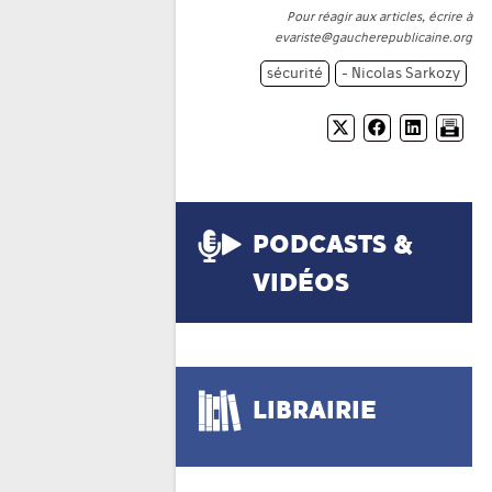
Pour réagir aux articles, écrire à
evariste@gaucherepublicaine.org
sécurité
- Nicolas Sarkozy
PODCASTS &
VIDÉOS
LIBRAIRIE