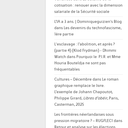
cotisation : renouer avec la dimension
salariale de la Sécurité sociale
L’IA a 3 ans. | Dominiqueguizien's Blog
dans
Les devenirs du technofascisme,
1ère partie
L'esclavage : l’abolition, et après ?
(partie 4) (Klod Frydman) - Dhimmi
Watch
dans
Pourquoi le P.I.R. et Mme
Houria Bouteldja ne sont pas
fréquentables
Cultures – Décembre
dans
Le roman
graphique remplace le livre.
L’exemple de Johann Chapoutot,
Philippe Girard,
Libres d’obéir
, Paris,
Casterman, 2025
Les frontières néerlandaises sous
pression migratoire ? – RUGFLEC1
dans
Retour et analyse sur les élections