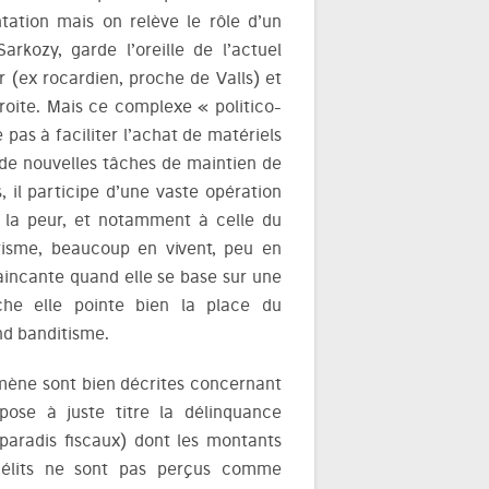
tation mais on relève le rôle d’un
rkozy, garde l’oreille de l’actuel
er (ex rocardien, proche de Valls) et
roite. Mais ce complexe « politico-
pas à faciliter l’achat de matériels
é de nouvelles tâches de maintien de
s, il participe d’une vaste opération
à la peur, et notamment à celle du
orisme, beaucoup en vivent, peu en
incante quand elle se base sur une
che elle pointe bien la place du
nd banditisme.
e mène sont bien décrites concernant
pose à juste titre la délinquance
 paradis fiscaux) dont les montants
délits ne sont pas perçus comme