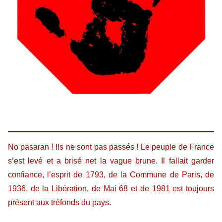
No pasaran ! Ils ne sont pas passés ! Le peuple de France
s’est levé et a brisé net la vague brune. Il fallait garder
confiance, l’esprit de 1793, de la Commune de Paris, de
1936, de la Libération, de Mai 68 et de 1981 est toujours
présent aux tréfonds du pays.